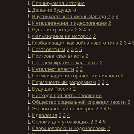
L
Планируемая история
L
Делание будущего
L
Внутриклеточная жизнь Запада
2
3
4
L
Интеллигенция и идеологенция
2
L
Русская трагедия
2
3
4
5
L
Фальсификация истории
2
L
Глобализация как война нового типа
2
3
4
L
Постсоветизм
2
3
4
5
L
Постсоветская власть
2
L
Постдемократическая эпоха
2
L
Интеллект власти
2
3
L
Пигмеизация исторических личностей
L
Перманентный реформизм
2
3
4
L
Будущее России
2
L
Нисходящая ветвь эволюции
L
Общество социальной справедливости
2
L
Экономический переворот
2
3
4
5
L
Идеология
2
3
4
L
Солома для утопающих
2
3
4
5
L
Сверхчеловеки и недочеловеки
2