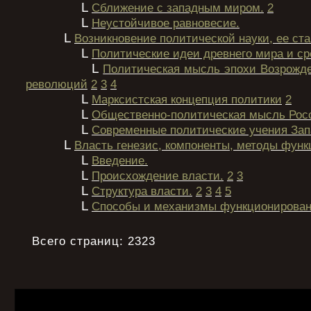
L
Сближение с западным миром.
2
L
Неустойчивое равновесие.
L
Возникновение политической науки, ее ст
L
Политические идеи древнего мира и ср
L
Политическая мысль эпохи Возрожд
революций
2
3
4
L
Марксистская концепция политики
2
L
Общественно-политическая мысль Росс
L
Современные политические учения Зап
L
Власть генезис, компоненты, методы фун
L
Введение.
L
Происхождение власти.
2
3
L
Структура власти.
2
3
4
5
L
Способы и механизмы функционирован
Всего страниц: 2323