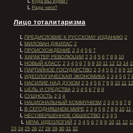
L
Куда мы идем?
L
Ради чего?
Лицо тоталитаризма
L
ПРЕДИСЛОВИЕ К РУССКОМУ ИЗДАНИЮ
2
L
МИЛОВАН ДЖИЛАС
2
L
ПРОИСХОЖДЕНИЕ
2
3
4
5
6
7
L
ХАРАКТЕР РЕВОЛЮЦИИ
2
3
4
5
6
7
8
9
10
L
НОВЫЙ КЛАСС
2
3
4
5
6
7
8
9
10
11
12
13
14
1
L
ПАРТИЙНОЕ ГОСУДАРСТВО
2
3
4
5
6
7
8
9
10
L
ИДЕОЛОГИЧЕСКАЯ ЭКОНОМИКА
2
3
4
5
6
7
L
НАСИЛИЕ НАД ДУХОМ
2
3
4
5
6
7
8
9
10
11
1
L
ЦЕЛЬ И СРЕДСТВА
2
3
4
5
6
7
8
9
L
СУЩНОСТЬ
2
3
4
L
НАЦИОНАЛЬНЫЙ КОММУНИЗМ
2
3
4
5
6
7
8
L
В СЕГОДНЯШНЕМ МИРЕ
2
3
4
5
6
7
8
9
10
11
L
НЕСОВЕРШЕННОЕ ОБЩЕСТВО
2
3
4
5
L
МРАК ИДЕОЛОГИЙ
2
3
4
5
6
7
8
9
10
11
12
1
23
24
25
26
27
28
29
30
31
32