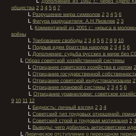
L
Дополнение из 1992 г.: через «дело 
общества
2
3
4
5
6
7
L
Разрушение мира символов
2
3
4
5
6
L
Фигура разрушителя: А.Н.Яковлев
2
3
L
Комментарий из 2001 г.: «крыса в молоке
войны
L
Требование свободы
2
3
4
5
6
7
8
9
10
L
Подрыв идеи братства народов
2
3
4
5
6
L
Дополнение: судьба русских в мире без 
L
Образ советской хозяйственной системы
L
Отрицание советского хозяйства в целом
L
Отрицание государственной собственност
L
Отрицание советской индустриализации
2
L
Отрицание плановой системы
2
3
4
5
6
L
Отрицание уравниловки: советское хозяйс
9
10
11
12
L
Бедность: личный взгляд
2
3
4
L
Советский тип трудовых отношений: принц
L
Советский строй и трудовая мотивация
2
L
Выводы: чего добились антисоветские ид
L
Лирическое отступление о переходном период