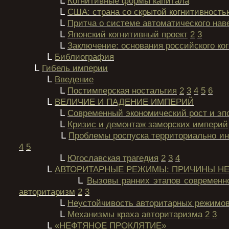
L
Когнитивные формы капитала
L
США: страна со скрытой когнитивность
L
Притча о системе автоматического нав
L
Японский когнитивный проект
2
3
L
Заключение: основания российского ког
L
Библиография
L
Гибель империи
L
Введение
L
Постимперская ностальгия
2
3
4
5
6
L
ВЕЛИЧИЕ И ПАДЕНИЕ ИМПЕРИЙ
L
Современный экономический рост и эп
L
Кризис и демонтаж заморских империй
L
Проблемы роспуска территориально и
4
5
L
Югославская трагедия
2
3
4
L
АВТОРИТАРНЫЕ РЕЖИМЫ: ПРИЧИНЫ Н
L
Вызовы ранних этапов современно
авторитаризм
2
3
L
Неустойчивость авторитарных режимо
L
Механизмы краха авторитаризма
2
3
L
«НЕФТЯНОЕ ПРОКЛЯТИЕ»