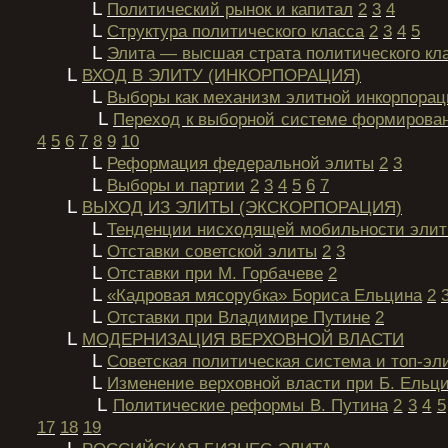
L
Политический рынок и капитал
2
3
4
L
Структура политического класса
2
3
4
5
L
Элита — высшая страта политического кл
L
ВХОД В ЭЛИТУ (ИНКОРПОРАЦИЯ)
L
Выборы как механизм элитной инкорпора
L
Переход к выборной системе формирован
4
5
6
7
8
9
10
L
Реформация федеральной элиты
2
3
L
Выборы и партии
2
3
4
5
6
7
L
ВЫХОД ИЗ ЭЛИТЫ (ЭКСКОРПОРАЦИЯ)
L
Тенденции нисходящей мобильности эли
L
Отставки советской элиты
2
3
L
Отставки при М. Горбачеве
2
L
«Кадровая мясорубка» Бориса Ельцина
2
L
Отставки при Владимире Путине
2
L
МОДЕРНИЗАЦИЯ ВЕРХОВНОЙ ВЛАСТИ
L
Советская политическая система и топ-эл
L
Изменение верховной власти при Б. Ельц
L
Политические реформы В. Путина
2
3
4
5
17
18
19