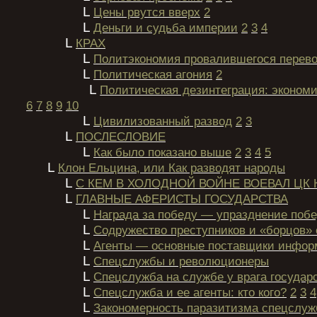
L
Цены рвутся вверх
2
L
Деньги и судьба империи
2
3
4
L
КРАХ
L
Политэкономия провалившегося перево
L
Политическая агония
2
L
Политическая дезинтеграция: эконом
6
7
8
9
10
L
Цивилизованный развод
2
3
L
ПОСЛЕСЛОВИЕ
L
Как было показано выше
2
3
4
5
L
Клон Ельцина, или Как разводят народы
L
С КЕМ В ХОЛОДНОЙ ВОЙНЕ ВОЕВАЛ ЦК 
L
ГЛАВНЫЕ АФЕРИСТЫ ГОСУДАРСТВА
L
Награда за победу — упразднение поб
L
Содружество преступников и «борцов» 
L
Агенты — основные поставщики инфо
L
Спецслужбы и революционеры
L
Спецслужба на службе у врага государ
L
Спецслужба и ее агенты: кто кого?
2
3
4
L
Закономерность паразитизма спецслуж