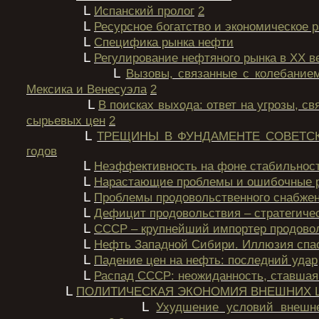
L
Испанский пролог
2
L
Ресурсное богатство и экономическое 
L
Специфика рынка нефти
L
Регулирование нефтяного рынка в XX в
L
Вызовы, связанные с колебание
Мексика и Венесуэла
2
L
В поисках выхода: ответ на угрозы, с
сырьевых цен
2
L
ТРЕЩИНЫ В ФУНДАМЕНТЕ СОВЕТСК
годов
L
Неэффективность на фоне стабильнос
L
Нарастающие проблемы и ошибочные 
L
Проблемы продовольственного снабже
L
Дефицит продовольствия – стратегиче
L
СССР – крупнейший импортер продово
L
Нефть Западной Сибири. Иллюзия спа
L
Падение цен на нефть: последний удар
L
Распад СССР: неожиданность, ставшая
L
ПОЛИТИЧЕСКАЯ ЭКОНОМИЯ ВНЕШНИХ
L
Ухудшение условий внешне