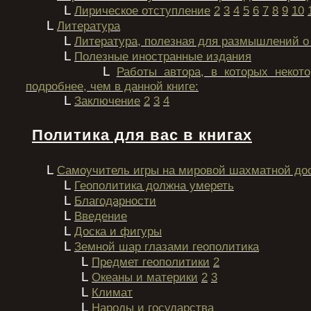
L
Лирическое отступление
2
3
4
5
6
7
8
9
10
L
Литература
L
Литература, полезная для размышлений о
L
Полезные иностранные издания
L
Работы автора, в которых некот
подробнее, чем в данной книге:
L
Заключение
2
3
4
Политика для вас в книгах
L
Самоучитель игры на мировой шахматной до
L
Геополитика должна умереть
L
Благодарности
L
Введение
L
Доска и фигуры
L
Земной шар глазами геополитика
L
Предмет геополитики
2
L
Океаны и материки
2
3
L
Климат
L
Народы и государства