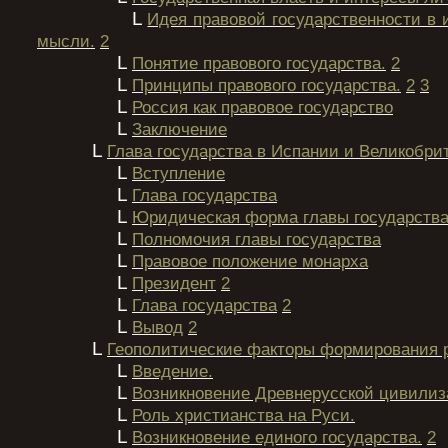
L
Идея правовой государственности в 
мысли.
2
L
Понятие правового государства.
2
L
Принципы правового государства.
2
3
L
Россия как правовое государство
L
Заключение
L
Глава государства в Испании и Великобри
L
Вступление
L
Глава государства
L
Юридическая форма главы государств
L
Полномочия главы государства
L
Правовое положение монарха
L
Президент
2
L
Глава государства
2
L
Вывод
2
L
Геополитические факторы формирования 
L
Введение.
L
Возникновение Древнерусской цивилиз
L
Роль христианства на Руси.
L
Возникновение единого государства.
2