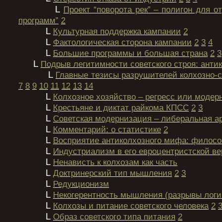
L
Проект “поворота рек” – полигон для 
программ”
2
L
Культурная поддержка кампании
2
L
Фактологическая сторона кампании
2
3
4
L
Большие программы и большая страна
2
3
L
Подрыв легитимности советского строя: анти
L
Главные тезисы разрушителей колхозно-
7
8
9
10
11
12
13
14
L
Колхозное хозяйство – регресс или модер
L
Крестьяне и диктат райкома КПСС
2
3
L
Советская модернизация – либеральная а
L
Комментарий: о статистике
2
L
Восприятие антиколхозного мифа: филос
L
Индустриализм в его евроцентристской в
L
Ненависть к колхозам как часть
L
Доктринерский тип мышления
2
3
L
Редукционизм
L
Некогерентность мышления (разрывы логи
L
Колхозы и питание советского человека
2
L
Образ советского типа питания
2