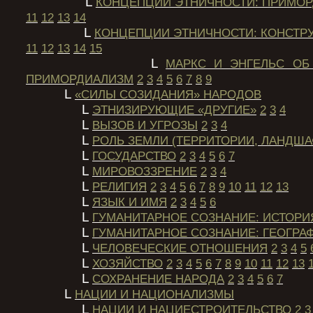
L
КОНЦЕПЦИИ ЭТНИЧНОСТИ: ПРИМО
11
12
13
14
L
КОНЦЕПЦИИ ЭТНИЧНОСТИ: КОНСТР
11
12
13
14
15
L
МАРКС И ЭНГЕЛЬС ОБ
ПРИМОРДИАЛИЗМ
2
3
4
5
6
7
8
9
L
«СИЛЫ СОЗИДАНИЯ» НАРОДОВ
L
ЭТНИЗИРУЮЩИЕ «ДРУГИЕ»
2
3
4
L
ВЫЗОВ И УГРОЗЫ
2
3
4
L
РОЛЬ ЗЕМЛИ (ТЕРРИТОРИИ, ЛАНДША
L
ГОСУДАРСТВО
2
3
4
5
6
7
L
МИРОВОЗЗРЕНИЕ
2
3
4
L
РЕЛИГИЯ
2
3
4
5
6
7
8
9
10
11
12
13
L
ЯЗЫК И ИМЯ
2
3
4
5
6
L
ГУМАНИТАРНОЕ СОЗНАНИЕ: ИСТОРИ
L
ГУМАНИТАРНОЕ СОЗНАНИЕ: ГЕОГРА
L
ЧЕЛОВЕЧЕСКИЕ ОТНОШЕНИЯ
2
3
4
5
L
ХОЗЯЙСТВО
2
3
4
5
6
7
8
9
10
11
12
13
L
СОХРАНЕНИЕ НАРОДА
2
3
4
5
6
7
L
НАЦИИ И НАЦИОНАЛИЗМЫ
L
НАЦИИ И НАЦИЕСТРОИТЕЛЬСТВО
2
3