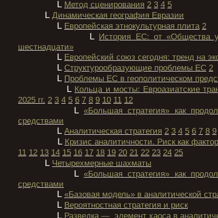
L
Метод сценирования
2
3
4
5
L
Динамическая география Евразии
L
Европейская этнокультурная плита
2
L
История ЕС: от «Общества у
шестнадцати»
L
Европейский союз сегодня: тренд на эк
L
Структурообразующие проблемы ЕС
2
L
Проблемы ЕС в геополитическом пред
L
Кольца и мосты: Евроазиатские тр
2025 гг.
2
3
4
5
6
7
8
9
10
11
12
L
«Большая стратегия» как продо
средствами
L
Аналитическая стратегия
2
3
4
5
6
7
8
9
L
Кризис аналитичности. Риск как фактор
11
12
13
14
15
16
17
18
19
20
21
22
23
24
25
L
Четырехмерные шахматы
L
«Большая стратегия» как продо
средствами
L
«Базовая модель» в аналитической стр
L
Вероятностная стратегия и риск
L
Разведка — элемент хаоса в аналитич