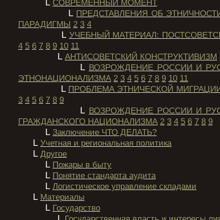
L
СОВРЕМЕННЫЙ МОМЕНТ
L
ПРЕДСТАВЛЕНИЯ ОБ ЭТНИЧНОСТ
ПАРАДИГМЫ
2
3
4
L
УЧЕБНЫЙ МАТЕРИАЛ: ПОСТСОВЕТ
4
5
6
7
8
9
10
11
L
АНТИСОВЕТСКИЙ КОНСТРУКТИВИЗМ
L
ВОЗРОЖДЕНИЕ РОССИИ И РУС
ЭТНОНАЦИОНАЛИЗМА
2
3
4
5
6
7
8
9
10
11
L
ПРОБЛЕМА ЭТНИЧЕСКОЙ МИГРАЦИ
3
4
5
6
7
8
9
L
ВОЗРОЖДЕНИЕ РОССИИ И РУС
ГРАЖДАНСКОГО НАЦИОНАЛИЗМА
2
3
4
5
6
7
8
9
L
Заключение ЧТО ДЕЛАТЬ?
L
Учетная и региональная политика
L
Другое
L
Пожары в быту
L
Понятие стандарта аудита
L
Логистическое управление складами
L
Материалы
L
Государство
L
Государственная власть и интересы ли