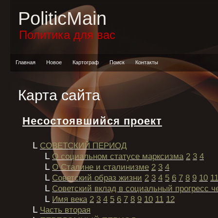
PoliticMain
Политика для вас
Главная
Новое
Картограф
Поиск
Контакты
Карта сайта
Несостоявшийся проект
L
СОВЕТСКИЙ ПЕРИОД
L
О социальном статусе марксизма
2
3
4
L
О Сталине и сталинизме
2
3
4
L
Советский образ жизни
2
3
4
5
6
7
8
9
10
1
L
Советский вклад в социальный прогресс ч
L
Имя века
2
3
4
5
6
7
8
9
10
11
12
L
Часть вторая