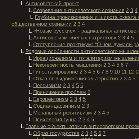
L
Антисоветский проект
L
Созревание антисоветского сознания
2
3
4
L
Глубина проникновения и широта охвата 
общественном сознании
2
3
4
L
«Новые русские» – радикальная антисовет
L
Антисоветизм «белых патриотов»
2
3
4
5
L
Отступление-практикум: “О чем думали р
L
Родовые особенности антисоветского мышле
L
Иррационализм и тоталитаризм мышлени
L
Некогерентность мышления
2
3
4
5
6
7
L
Гипостазирование
2
3
4
5
6
7
8
9
10
11
12
1
L
Отказ от выдвижения альтернатив
2
3
4
5
L
Пессимизм
2
3
4
5
6
L
Принижение проблем
2
L
Евроцентризм
2
3
4
5
L
Социал-дарвинизм
2
3
L
Моральный релятивизм
2
3
4
5
L
Психология гунна
2
3
4
5
L
Главные объекты атаки в антисоветском прое
L
Образ государства
2
3
4
5
6
7