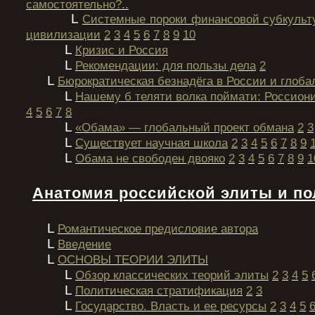
самостоятельно?..
L
Системные пороки финансовой субкульт
цивилизации
2
3
4
5
6
7
8
9
10
L
Кризис и Россия
L
Рекомендации: для пользы дела
2
L
Бюрократическая безнадёга в России и глоб
L
Нашему б теляти волка поймати: Россиони
4
5
6
7
8
L
«Обама» — глобальный проект обмана
2
3
L
Существует научная школа
2
3
4
5
6
7
8
9
L
Обама не свободен двояко
2
3
4
5
6
7
8
9
1
Анатомия российской элиты и по
L
Романтическое предисловие автора
L
Введение
L
ОСНОВЫ ТЕОРИИ ЭЛИТЫ
L
Обзор классических теорий элиты
2
3
4
5
L
Политическая стратификация
2
3
L
Государство. Власть и ее ресурсы
2
3
4
5