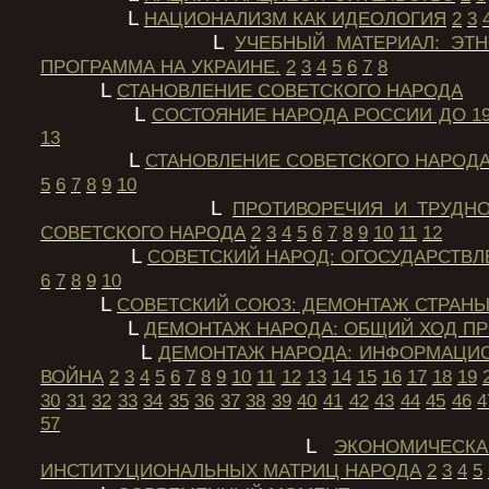
L
НАЦИОНАЛИЗМ КАК ИДЕОЛОГИЯ
2
3
L
УЧЕБНЫЙ МАТЕРИАЛ: ЭТ
ПРОГРАММА НА УКРАИНЕ.
2
3
4
5
6
7
8
L
СТАНОВЛЕНИЕ СОВЕТСКОГО НАРОДА
L
СОСТОЯНИЕ НАРОДА РОССИИ ДО 191
13
L
СТАНОВЛЕНИЕ СОВЕТСКОГО НАРОДА
5
6
7
8
9
10
L
ПРОТИВОРЕЧИЯ И ТРУДН
СОВЕТСКОГО НАРОДА
2
3
4
5
6
7
8
9
10
11
12
L
СОВЕТСКИЙ НАРОД: ОГОСУДАРСТВ
6
7
8
9
10
L
СОВЕТСКИЙ СОЮЗ: ДЕМОНТАЖ СТРАНЫ
L
ДЕМОНТАЖ НАРОДА: ОБЩИЙ ХОД П
L
ДЕМОНТАЖ НАРОДА: ИНФОРМАЦИ
ВОЙНА
2
3
4
5
6
7
8
9
10
11
12
13
14
15
16
17
18
19
30
31
32
33
34
35
36
37
38
39
40
41
42
43
44
45
46
4
57
L
ЭКОНОМИЧЕСКА
ИНСТИТУЦИОНАЛЬНЫХ МАТРИЦ НАРОДА
2
3
4
5