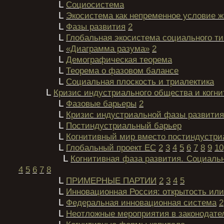
L
Социосистема
L
Экосистема как непременное условие 
L
Фазы развития
2
L
Глобальная экосистема социального ти
L
«Диаграмма разума»
2
L
Демографическая теорема
L
Теорема о фазовом балансе
L
Социальная плоскость и триалектика
L
Кризис индустриального общества и когни
L
Фазовые барьеры
2
L
Кризис индустриальной фазы развития
L
Постиндустриальный барьер
L
Когнитивный мир вместо постиндустри
L
Глобальный проект ЕС
2
3
4
5
6
7
8
9
10
L
Когнитивная фаза развития. Социаль
4
5
6
7
8
L
ПРИМЕРНЫЕ ПАРТИИ
2
3
4
5
L
Инновационная Россия: открытость или
L
Федеральная инновационная система
2
L
Неотложные мероприятия в законодате