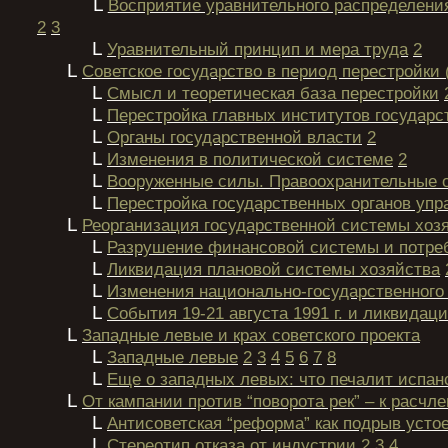
L
Восприятие уравнительного распределени
2
3
L
Уравнительный принцип и мера труда
2
L
Советское государство в период перестройки (
L
Смысл и теоретическая база перестройки
L
Перестройка главных институтов государс
L
Органы государственной власти
2
L
Изменения в политической системе
2
L
Вооруженные силы. Правоохранительные 
L
Перестройка государственных органов упр
L
Реорганизация государственной системы хоз
L
Разрушение финансовой системы и потреб
L
Ликвидация плановой системы хозяйства
L
Изменения национально-государственного
L
События 19-21 августа 1991 г. и ликвида
L
Западные левые и крах советского проекта
L
Западные левые
2
3
4
5
6
7
8
L
Еще о западных левых: что печалит испан
L
От кампании против “поворота рек” – к расч
L
Антисоветская “реформа” как подрыв усто
L
Стереотип отказа от индустрии
2
3
4