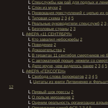
L
Спецслужбы как рай для подлых и лен
L
Слон из мухи
2
L
Провокация преступлений с целью их 
L
Типовая схема
2
3
4
5
L
Реальные руководители спецслужб
2
3
L
Безголовые страны
2
3
L
АФЕРА «11 СЕНТЯБРЯ»
L
Кто завалил небоскребы
2
L
Поведение
2
L
Доказательства
2
L
В терактах 11 сентября смертников не 
L
С автоматикой проще, нежели со смер
L
Дело круче, чем виделось ранее
2
3
4
5
L
АФЕРА «ГЕКСОГЕН»
L
Свобода слова бюрократов
2
3
4
5
L
Цитаты из книги Литвиненко и Фельшт
12
L
Первый шок прессы
2
L
О пользе мерзавцев
2
L
Оценим реальность организации взры
L
Оправдание самой ФСБ
2
3
4
5