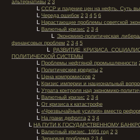
альтернативы
2
3
L
СССР и падение цен на нефть. Суть в
L
Череда ошибок
2
3
4
5
6
L
Нарастающие проблемы советской эко
L
Валютный кризис
2
3
4
L
Экономико-политическая либера
финансовых проблем
2
3
4
5
L
РАЗВИТИЕ КРИЗИСА СОЦИАЛИ
ПОЛИТИЧЕСКОЙ СИСТЕМЫ
L
Проблемы нефтяной промышленности
L
Политические кредиты
2
L
Цена компромиссов
2
L
Кризис империи и национальный вопро
L
Утрата контроля над экономико-полити
L
Валютный кризис
2
3
4
L
От кризиса к катастрофе
L
«Чрезвычайные усилия» вместо рефор
L
На грани дефолта
2
3
4
L
НА ПУТИ К ГОСУДАРСТВЕННОМУ БАНКР
L
Валютный кризис. 1991 год
2
3
L
Зерновая проблема
2
3
4