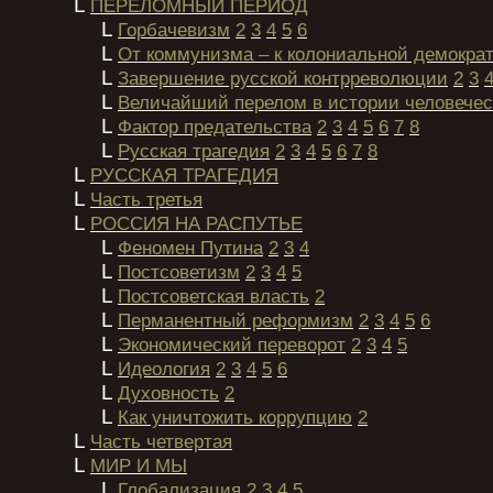
L
ПЕРЕЛОМНЫЙ ПЕРИОД
L
Горбачевизм
2
3
4
5
6
L
От коммунизма – к колониальной демокра
L
Завершение русской контрреволюции
2
3
L
Величайший перелом в истории человечес
L
Фактор предательства
2
3
4
5
6
7
8
L
Русская трагедия
2
3
4
5
6
7
8
L
РУССКАЯ ТРАГЕДИЯ
L
Часть третья
L
РОССИЯ НА РАСПУТЬЕ
L
Феномен Путина
2
3
4
L
Постсоветизм
2
3
4
5
L
Постсоветская власть
2
L
Перманентный реформизм
2
3
4
5
6
L
Экономический переворот
2
3
4
5
L
Идеология
2
3
4
5
6
L
Духовность
2
L
Как уничтожить коррупцию
2
L
Часть четвертая
L
МИР И МЫ
L
Глобализация
2
3
4
5