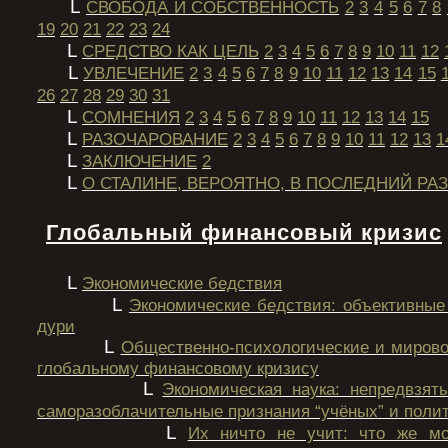
L
СВОБОДА И СОБСТВЕННОСТЬ
2
3
4
5
6
7
8
19
20
21
22
23
24
L
СРЕДСТВО КАК ЦЕЛЬ
2
3
4
5
6
7
8
9
10
11
12
L
УВЛЕЧЕНИЕ
2
3
4
5
6
7
8
9
10
11
12
13
14
15
26
27
28
29
30
31
L
СОМНЕНИЯ
2
3
4
5
6
7
8
9
10
11
12
13
14
15
L
РАЗОЧАРОВАНИЕ
2
3
4
5
6
7
8
9
10
11
12
13
1
L
ЗАКЛЮЧЕНИЕ
2
L
О СТАЛИНЕ, ВЕРОЯТНО, В ПОСЛЕДНИЙ РАЗ
Глобальный финансовый кризис
L
Экономические бедствия
L
Экономические бедствия: объективные
дури
L
Общественно-психологические и мирово
глобальному финансовому кризису
L
Экономическая наука: непредвзят
саморазоблачительные признания “учёных” и поли
L
Их ничто не учит: что же мо