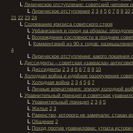
L
Лирическое отступление: советский человек н
L
Лирическое отступление
2
3
4
5
6
7
8
9
10
21
22
23
24
L
Созревание кризиса советского строя
L
Урбанизация и голод на образы: обездол
L
Возрождение сословности в позднем сове
L
Комментарий из 90-х годов: размышлени
4
L
Лирическое отступление: какого покаяния 
L
Диссиденты – советская «закваска» антисовет
L
Диссиденты
2
3
4
5
6
7
8
9
10
L
Холодная война и идейное разоружение совет
L
Холодная война
2
3
4
5
6
7
L
Личные впечатления: эпизод холодной во
L
Уравнительный принцип и советская уравнил
L
Уравнительный принцип
2
3
4
5
L
Жилье
2
3
L
Равенство, которого не замечали: cтакан в
L
Общение
2
L
Поход против уравниловки: утрата истори