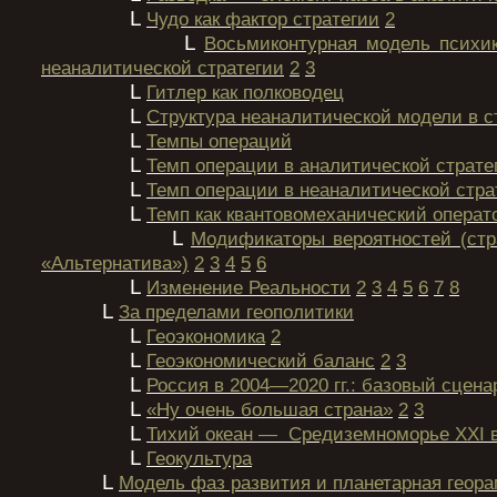
L
Чудо как фактор стратегии
2
L
Восьмиконтурная модель психи
неаналитической стратегии
2
3
L
Гитлер как полководец
L
Структура неаналитической модели в с
L
Темпы операций
L
Темп операции в аналитической страте
L
Темп операции в неаналитической стра
L
Темп как квантовомеханический операт
L
Модификаторы вероятностей (стр
«Альтернатива»)
2
3
4
5
6
L
Изменение Реальности
2
3
4
5
6
7
8
L
За пределами геополитики
L
Геоэкономика
2
L
Геоэкономический баланс
2
3
L
Россия в 2004—2020 гг.: базовый сцена
L
«Ну очень большая страна»
2
3
L
Тихий океан — Средиземноморье XXI 
L
Геокультура
L
Модель фаз развития и планетарная геора