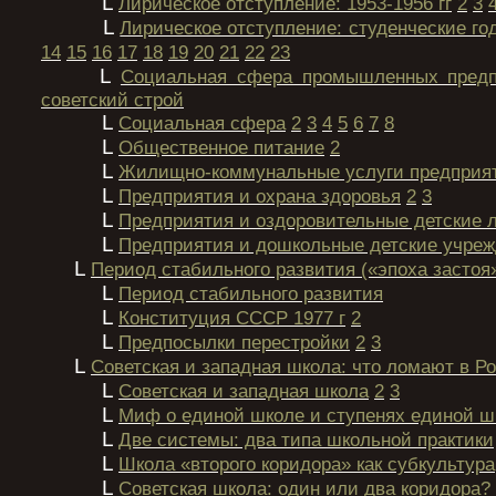
L
Лирическое отступление: 1953-1956 гг
2
3
L
Лирическое отступление: студенческие го
14
15
16
17
18
19
20
21
22
23
L
Социальная сфера промышленных предп
советский строй
L
Социальная сфера
2
3
4
5
6
7
8
L
Общественное питание
2
L
Жилищно-коммунальные услуги предприя
L
Предприятия и охрана здоровья
2
3
L
Предприятия и оздоровительные детские 
L
Предприятия и дошкольные детские учре
L
Период стабильного развития («эпоха застоя
L
Период стабильного развития
L
Конституция СССР 1977 г
2
L
Предпосылки перестройки
2
3
L
Советская и западная школа: что ломают в Ро
L
Советская и западная школа
2
3
L
Миф о единой школе и ступенях единой 
L
Две системы: два типа школьной пpактики
L
Школа «втоpого коpидоpа» как субкультуpа
L
Советская школа: один или два коpидоpа?