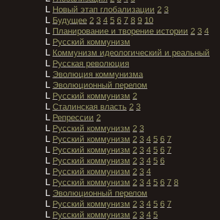
L
Новый этап глобализации
2
3
L
Будущее
2
3
4
5
6
7
8
9
10
L
Планирование и творение истории
2
3
4
L
Русский коммунизм
L
Коммунизм идеологический и реальный
L
Русская революция
L
Эволюция коммунизма
L
Эволюционный перелом
L
Русский коммунизм
2
L
Сталинская власть
2
3
L
Репрессии
2
L
Русский коммунизм
2
3
L
Русский коммунизм
2
3
4
5
6
7
L
Русский коммунизм
2
3
4
5
6
7
L
Русский коммунизм
2
3
4
5
6
L
Русский коммунизм
2
3
4
L
Русский коммунизм
2
3
4
5
6
7
8
L
Эволюционный перелом
L
Русский коммунизм
2
3
4
5
6
7
L
Русский коммунизм
2
3
4
5