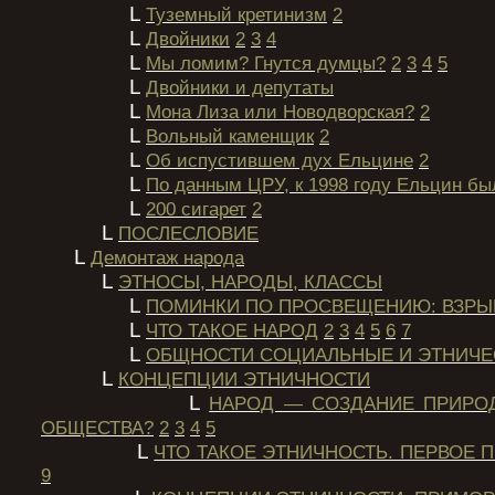
L
Туземный кретинизм
2
L
Двойники
2
3
4
L
Мы ломим? Гнутся думцы?
2
3
4
5
L
Двойники и депутаты
L
Мона Лиза или Новодворская?
2
L
Вольный каменщик
2
L
Об испустившем дух Ельцине
2
L
По данным ЦРУ, к 1998 году Ельцин бы
L
200 сигарет
2
L
ПОСЛЕСЛОВИЕ
L
Демонтаж народа
L
ЭТНОСЫ, НАРОДЫ, КЛАССЫ
L
ПОМИНКИ ПО ПРОСВЕЩЕНИЮ: ВЗРЫ
L
ЧТО ТАКОЕ НАРОД
2
3
4
5
6
7
L
ОБЩНОСТИ СОЦИАЛЬНЫЕ И ЭТНИЧЕ
L
КОНЦЕПЦИИ ЭТНИЧНОСТИ
L
НАРОД — СОЗДАНИЕ ПРИРО
ОБЩЕСТВА?
2
3
4
5
L
ЧТО ТАКОЕ ЭТНИЧНОСТЬ. ПЕРВОЕ
9