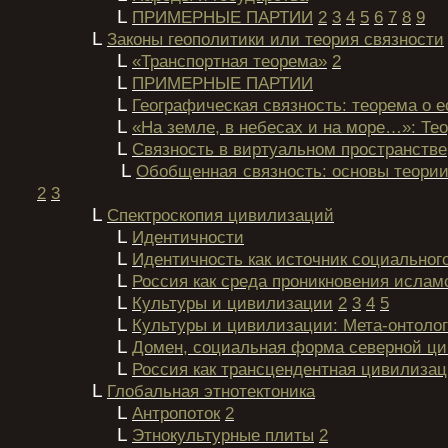
L
ПРИМЕРНЫЕ ПАРТИИ
2
3
4
5
6
7
8
9
L
Законы геополитики или теория связности
L
«Транспортная теорема»
2
L
ПРИМЕРНЫЕ ПАРТИИ
L
Географическая связность: теорема о 
L
«На земле, в небесах и на море…»: Те
L
Связность в виртуальном пространстве
L
Обобщенная связность: основы теории
2
3
L
Спектроскопия цивилизаций
L
Идентичности
L
Идентичность как источник социальног
L
Россия как среда проникновения ислам
L
Культуры и цивилизации
2
3
4
5
L
Культуры и цивилизации: Мета-онтоло
L
Домен, социальная форма северной ц
L
Россия как трансцендентная цивилиза
L
Глобальная этнотектоника
L
Антропоток
2
L
Этнокультурные плиты
2