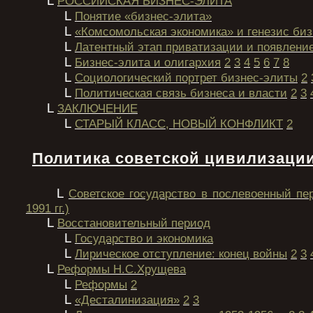
L
РОССИЙСКАЯ БИЗНЕС-ЭЛИТА
L
Понятие «бизнес-элита»
L
«Комсомольская экономика» и генезис би
L
Латентный этап приватизации и появление
L
Бизнес-элита и олигархия
2
3
4
5
6
7
8
L
Социологический портрет бизнес-элиты
2
L
Политическая связь бизнеса и власти
2
3
L
ЗАКЛЮЧЕНИЕ
L
СТАРЫЙ КЛАСС, НОВЫЙ КОНФЛИКТ
2
Политика советской цивилизаци
L
Советское государство в послевоенный пе
1991 гг.)
L
Восстановительный период
L
Государство и экономика
L
Лирическое отступление: конец войны
2
3
L
Реформы Н.С.Хрущева
L
Реформы
2
L
«Десталинизация»
2
3