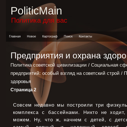
PoliticMain
Политика для вас
Главная
Новое
Картограф
Поиск
Контакты
Предприятия и охрана здоро
Политика советской цивилизации
/
Социальная сф
предприятий: особый взгляд на советский строй
/ 
здоровья
Страница 2
Совсем недавно мы построили три физкуль
комплекса с бассейнами. Никто не ходит
можем. Ну, что ж, начнем с детей, с детс