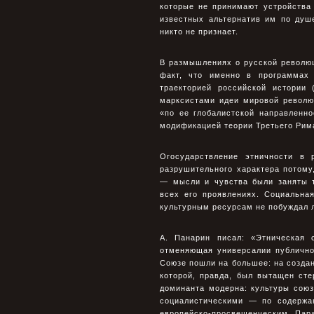
которые не принимают устройства 
известных альтернатив им по душе
никто не признает.
В размышлениях о русской революц
факт, что именно в программах 
траекторией российской истории 
марксистами идеи мировой революц
«по ее глобалистской направленн
модификацией теории Третьего Рима»
Огосударствление этничности в
разрушительного характера потому
— мысли и чувства были заняты т
всех его проявлениях. Социальная
культурным ресурсам не побуждал л
А. Панарин писал: «Этническая 
отменяющая универсалии публично
Союзе пошли на большее: на создан
которой, правда, был вытащен ст
доминанта модерна: культуры сою
социалистическими — по содержа
европейско-просвещенческим. Пар