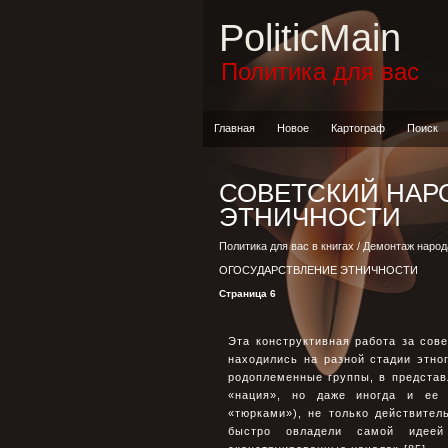
PoliticMain
Политика для вас
Главная
Новое
Картограф
Поиск
СОВЕТСКИЙ НАР
ЭТНИЧНОСТИ
Политика для вас в книгах
/
Демонтаж народ
ОГОСУДАРСТВЛЕНИЕ ЭТНИЧНОСТИ
Страница 6
Эта конструктивная работа за со
находились на разной стадии этног
родоплеменные группы, в представ
«нация», но даже иногда и ее 
«тюрками»), не только действите
быстро овладели самой идеей