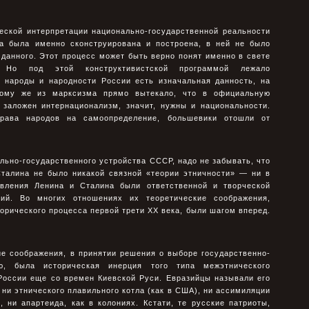
еской интерпретации национально-государственной реальности
на была именно сконструирована и построена, в ней не было
 данного. Этот процесс может быть верно понят именно в свете
а. Но под этой конструктивистской программой лежало
о народы и народности России есть изначальная данность, на
тому же из марксизма прямо вытекало, что в официальную
 заложен интернационализм, значит, нужны и национальности.
права народов на самоопределение, большевики отошли от
льно-государственного устройства СССР, надо не забывать, что
Сталина не было никакой связной «теории этничности» — ни в
авления Ленина и Сталина были ответственной и творческой
ий. Во многих отношениях их теоретические соображения,
орического процесса первой трети XX века, были шагом вперед.
ие соображения, в принятии решения о выборе государственно-
аю, была историческая инерция того типа межэтнического
России еще со времен Киевской Руси. Евразийцы называли его
ни этнического плавильного котла (как в США), ни ассимиляции
 ни апартеида, как в колониях. Кстати, те русские патриоты,