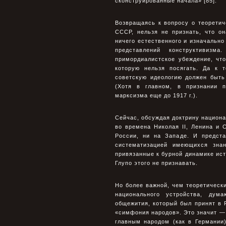
сконструированные начала» [85].
Возвращаясь к вопросу о теоретич
СССР, нельзя не признать, что о
ничего естественного и изначально
представлений конструктивизм
примордиалистское убеждение, чт
которую нельзя посягать. Да к 
советскую идеологию должен быть
(Хотя в главном, в признании 
марксизма еще до 1917 г.).
Сейчас, обсуждая доктрину национа
во времена Николая II, Ленина и 
России, ни на Западе. И предст
систематизацией имеющихся знан
привязанные к бурной динамике ист
Глупо этого не признавать.
Но более важной, чем теоретическ
национального устройства, дум
общежития, который был принят в 
«симфония народов». Это значит — 
главным народом (как в Германии),