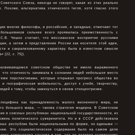
Советского Союза, никогда не говорят, какая из этих реально
. Похоже, альтернатива этнического тигля, хотя гласно этого
ии многие философы, и российские, и западные, отмечают тот
большевиков сильнее всего проявилась преемственность с
(С.В. Чешко считает, что мессианское восприятие русскими
ии, а затем и представление России как носителя этой идеи,
ости и сакрализованному характеру была в известном смысле
 [22, с. 75]).
 развивающемся советском обществе не имело выраженного
, что этничность занимала в сознании людей небольшое место
еми перспективами, которые открывал прогресс общества во
 и географическая мобильность, доступ к учебе, творчеству,
юдей к тому, чтобы замкнуться в своем этноцентризме.
специфика как принадлежность малого жизненного мира, не
го большого мира, — такова стратегия модерна. В Советском
ие в союзных республиках национальной государственности, из
ержень политического суверенитета. Но и в СССР действовала
зных республик были национальными по форме, но едиными —
нию. Это социалистическое содержание было на самом деле
адокс коммунизма состоял в том, что он подарил «советскому