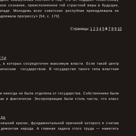
кое сознание, преисполненное той страстной веры в будущее,
ападе. Молодежь всех советских республик принадлежала не
лежала прогрессу» [54, с. 170].
Страницы:
1
2
3
4
5
6
7
8
9
10
СТИ
, в которых сосредоточен максимум власти. Если такой центр
ическим государством. В государстве такого типа властная
и никогда не была отделена от государства. Собственники были
ак и фактически. Экспроприации были столь часты, что класс
ОДА
ынешний кризис, фундаментальной причиной которого я считаю
 демонтаж народа. А главная задача этого труда — наметить