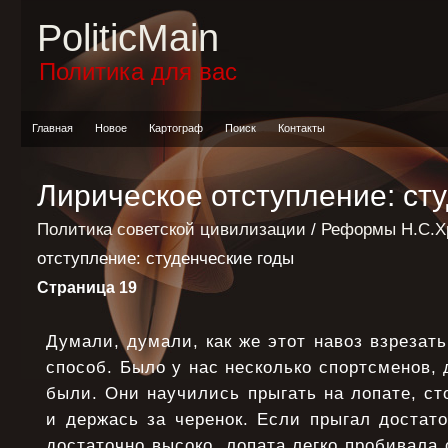
PoliticMain
Политика для вас
Главная
Новое
Картограф
Поиск
Контакты
Лирическое отступление: ст
Политика советской цивилизации
/
Реформы Н.С.Х
отступление: студенческие годы
Страница 19
Думали, думали, как же этот навоз взрезать
способ. Было у нас несколько спортсменов,
были. Они научились прыгать на лопате, ст
и держась за черенок. Если прыгал достат
достаточно высоко, лопата легко пробивала 