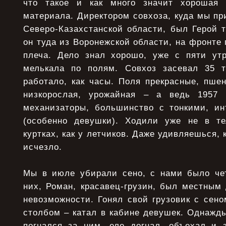
что такое и как много значит хорошая 
материала. Директором совхоза, куда мы при
Северо-Казахстанской области, был Герой 
он туда из Воронежской области, на фронте 
плеча. Дело знал хорошо, уже с пяти ут
мелькала по полям. Совхоз засевал 35 т
работало, как часы. Поля прекрасные, пше
низкорослая, урожайная – а ведь 1957 
механизаторы, большинство с тонкими, и
(особенно девушки). Ходили уже не в те
куртках, как у летчиков. Даже удивляешься, к
исчезло.
Мы в июле убирали сено, с нами было че
них, Роман, красавец-грузин, был местным
невозможности. Гонял свой грузовик с сено
столбом – катал в кабине девушек. Однажд
погнался за ним, еле догнал, объехал и з