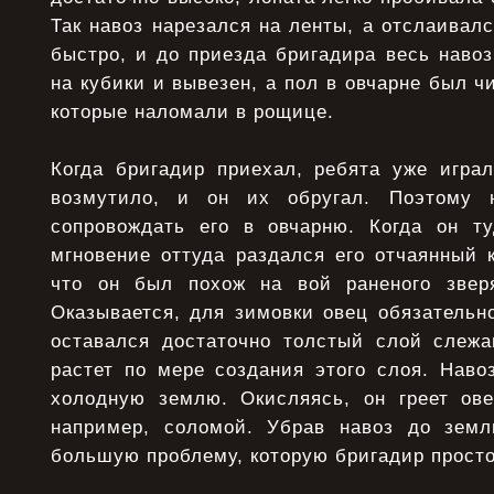
Так навоз нарезался на ленты, а отслаивалс
быстро, и до приезда бригадира весь наво
на кубики и вывезен, а пол в овчарне был ч
которые наломали в рощице.
Когда бригадир приехал, ребята уже играл
возмутило, и он их обругал. Поэтому 
сопровождать его в овчарню. Когда он т
мгновение оттуда раздался его отчаянный к
что он был похож на вой раненого зверя
Оказывается, для зимовки овец обязательн
оставался достаточно толстый слой слежа
растет по мере создания этого слоя. Наво
холодную землю. Окисляясь, он греет ове
например, соломой. Убрав навоз до зем
большую проблему, которую бригадир просто 