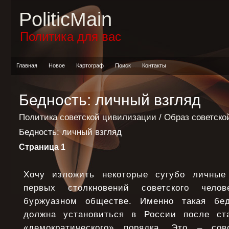
PoliticMain
Политика для вас
Главная
Новое
Картограф
Поиск
Контакты
Бедность: личный взгляд
Политика советской цивилизации
/
Образ советско
Бедность: личный взгляд
Страница 1
Хочу изложить некоторые сугубо личные
первых столкновений советского чел
буржуазном обществе. Именно такая бедн
должна установиться в России после ст
«демократического» порядка. Это – со