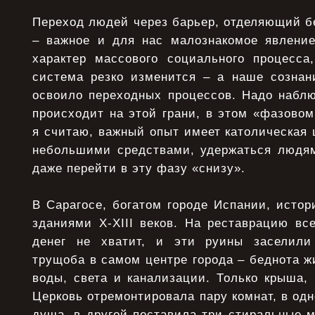
Переход людей через барьер, отделяющий б
– важное и для нас малознакомое явление
характер массового социального процесса
система резко изменится – а наше сознан
освоило переходных процессов. Надо наблю
происходит на этой грани, в этом «фазовом
я считаю, важный опыт имеет католическая 
небольшими средствами, удержаться людя
даже перейти в эту фазу «снизу».
В Сарагосе, богатом городе Испании, истор
зданиями Х-ХIII веков. На реставрацию вс
денег не хватит, и эти руины заселили
трущоба в самом центре города – беднота жи
воды, света и канализации. Только крыша, к
Церковь отремонтировала пару комнат, в одн
душа, в другой поставила три стиральные м