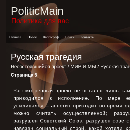
PoliticMain
Политика для вас
Главная
Новое
Картограф
Поиск
Контакты
Русская трагедия
Несостоявшийся проект
/
МИР И МЫ
/ Русская тра
Страница 5
Рассмотренный проект не остался лишь за
приводился в исполнение. По мере е
усиливался – аппетит приходит во время е
можно считать осуществленной; разру
разрушен Советский Союз, разрушен советс
навязан социальный строй, какой хотели х