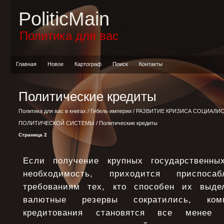
PoliticMain
Политика для вас
Главная
Новое
Картограф
Поиск
Контакты
Политические кредиты
Политика для вас в книгах
/
Гибель империи
/
РАЗВИТИЕ КРИЗИСА СОЦИАЛИ
ПОЛИТИЧЕСКОЙ СИСТЕМЫ
/ Политические кредиты
Страница 2
Если получение крупных государственны
необходимость, приходится приспоса
требованиям тех, кто способен их выдел
валютные резервы сократились, комм
кредитования становятся все менее 