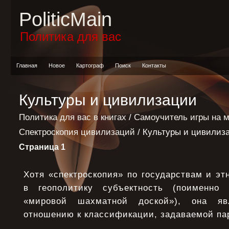
PoliticMain
Политика для вас
Главная
Новое
Картограф
Поиск
Контакты
Культуры и цивилизации
Политика для вас в книгах
/
Самоучитель игры на 
Спектроскопия цивилизаций
/ Культуры и цивилиз
Страница 1
Хотя «спектроскопия» по государствам и эт
в геополитику субъектность (поименно 
«мировой шахматной доской»), она яв
отношению к классификации, задаваемой па