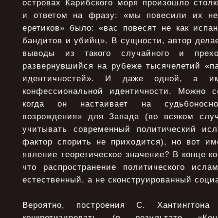
островах Карибского моря произошло столк
и ответом на фразу: «мы повесили их не
еретиков» было: «вас повесят не как испан
бандитов и убийц». В сущности, автор дела
выводы из такого случайного и прехо
развернувшийся на рубеже тысячелетий «п
идентичностей». И даже одной, а им
конфессиональной идентичности. Можно с
когда он настаивает на судьбоносно
возрождения» для Запада (во всяком слу
учитывать современный политический исл
фактор спорить не приходится), но вот им
явление теоретическое значение? В конце ко
что распространение политического исла
естественный, а не сконструированный соци
Вероятно, построения С. Хантингтон
конкретизировать (в результате «Ко