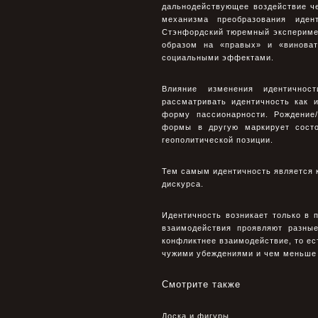
дальнодействующее воздействие ч
механизма преобразования иден
Стэнфордский тюремный эксперимент
образом на «правых» и «виноват
социальными эффектами.
Влияние изменения идентичнос
рассматривать идентичность как 
форму пассионарности. Рождение/
формы в другую маркирует состо
геополитической позиции.
Тем самым идентичность является 
дискурса.
Идентичность возникает только в 
взаимодействия проявляют разные
конфликтнее взаимодействие, то ес
чужими убеждениями и чем меньше 
Смотрите также
Доска и фигуры