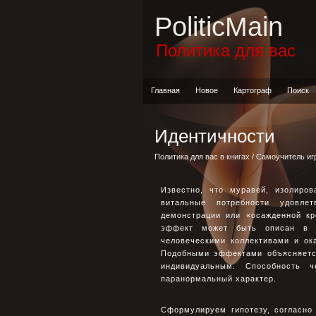
PoliticMain
Политика для вас
Главная
Новое
Картограф
Поиск
Идентичности
Политика для вас в книгах
/
Самоучитель иг
Известно, что муравей, изолиро
витальные потребности удовле
демонстрации или «осажденной кр
эффект может быть описан в т
человеческими коллективами и ок
Подобными эффектами объясняется
индивидуальным. Способность ч
паранормальный характер.
Сформулируем гипотезу, согласно