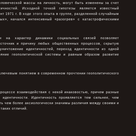
еловеческой массы на личность, могут быть изменены за счет
тичностей. Исходной точкой гипотезы является известный
 1971 г. В ходе этого опыта в группе, разделенной случайным
ых», начался интенсивный «разогрев» с катастрофическими
ти на характер динамики социальных связей позволяет
источник и причину любых общественных процессов, скрытую
уничтожение идентичностей, переход идентичности из одной
яние геополитической системы и равным образом развитие
ключевым понятием в современном прочтении геополитического
процессе взаимодействия с некой инаковостью, причем разные
 идентичности. Идентичность проявляется тем сильнее, чем
ть чем более аксиологически значимы различия между своими и
таких отличий.