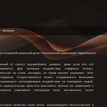
Контакты
ры на мировой шахматной доске
/
Спектроскопия цивилизаций
/ Идентичности
ванный от своего муравейника, умирает, даже если все его
творяются. Для человека воздействие «эффекта толпы»,
епости» не столь наглядно, но также вполне измеримо. Этот
ерминах «социоглюонного поля», создаваемого большими
азывающего интегрирующее воздействие на поведение людей.
 сравнительная простота массового гипноза по сравнению с
еловека улавливать связующее поле, несомненно, носит
 которой свойства поля связи, описывающего бесконтактное и