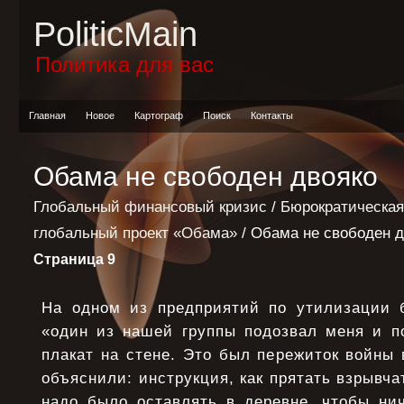
PoliticMain
Политика для вас
Главная
Новое
Картограф
Поиск
Контакты
Обама не свободен двояко
Глобальный финансовый кризис
/
Бюрократическая
глобальный проект «Обама»
/ Обама не свободен д
Страница 9
На одном из предприятий по утилизации 
«один из нашей группы подозвал меня и п
плакат на стене. Это был пережиток войны 
объяснили: инструкция, как прятать взрывча
надо было оставлять в деревне, чтобы ни