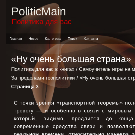
PoliticMain
Политика для вас
Главная
Новое
Картограф
Поиск
Контакты
«Ну очень большая страна»
Политика для вас в книгах
/
Самоучитель игры на 
За пределами геополитики
/ «Ну очень большая ст
Страница 3
С точки зрения «транспортной теоремы» по
тревогу — и особенно в связи с мировым 
который, видимо, продлится до конца
современные средства связи и позволяют
реальном времени, относительно маневра р