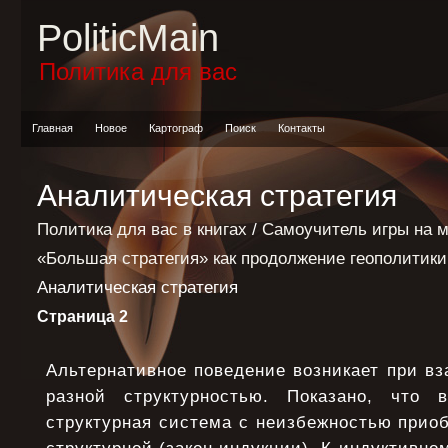
PoliticMain
Политика для вас
Главная
Новое
Картограф
Поиск
Контакты
Аналитическая стратегия
Политика для вас в книгах
/
Самоучитель игры на 
«Большая стратегия» как продолжение геополитик
Аналитическая стратегия
Страница 2
Альтернативное поведение возникает при в
разной структурностью. Показано, что
структурная система с неизбежностью приоб