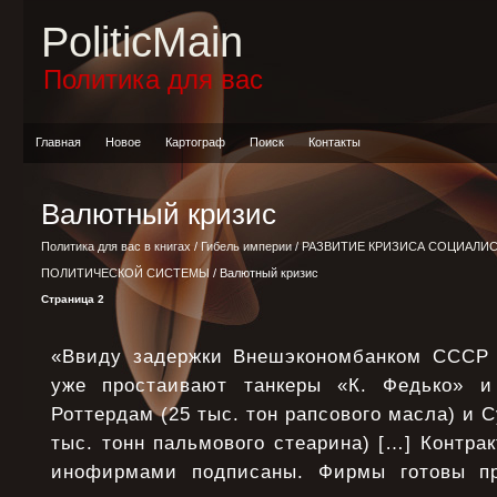
PoliticMain
Политика для вас
Главная
Новое
Картограф
Поиск
Контакты
Валютный кризис
Политика для вас в книгах
/
Гибель империи
/
РАЗВИТИЕ КРИЗИСА СОЦИАЛИ
ПОЛИТИЧЕСКОЙ СИСТЕМЫ
/ Валютный кризис
Страница 2
«Ввиду задержки Внешэкономбанком СССР 
уже простаивают танкеры «К. Федько» и
Роттердам (25 тыс. тон рапсового масла) и 
тыс. тонн пальмового стеарина) […] Контрак
инофирмами подписаны. Фирмы готовы при