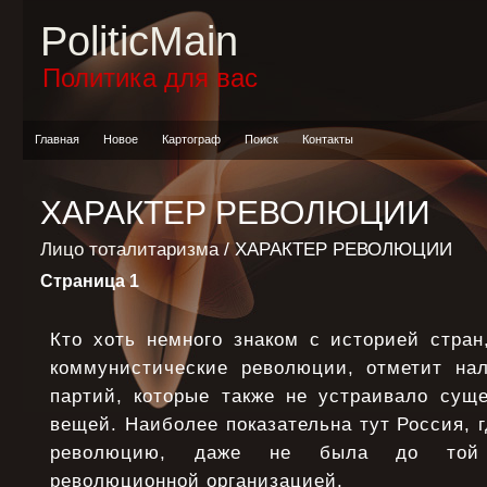
PoliticMain
Политика для вас
Главная
Новое
Картограф
Поиск
Контакты
ХАРАКТЕР РЕВОЛЮЦИИ
Лицо тоталитаризма
/ ХАРАКТЕР РЕВОЛЮЦИИ
Страница 1
Кто хоть немного знаком с историей стран
коммунистические революции, отметит на
партий, которые также не устраивало сущ
вещей. Наиболее показательна тут Россия, 
революцию, даже не была до той 
революционной организацией.