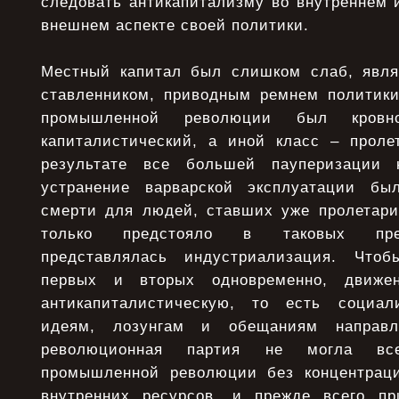
следовать антикапитализму во внутреннем 
внешнем аспекте своей политики.
Местный капитал был слишком слаб, явля
ставленником, приводным ремнем политики
промышленной революции был кровн
капиталистический, а иной класс – проле
результате все большей пауперизации 
устранение варварской эксплуатации б
смерти для людей, ставших уже пролетари
только предстояло в таковых прев
представлялась индустриализация. Что
первых и вторых одновременно, движе
антикапиталистическую, то есть социа
идеям, лозунгам и обещаниям направле
революционная партия не могла вс
промышленной революции без концентраци
внутренних ресурсов, и прежде всего п