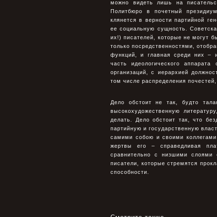
можно видеть лишь на писательс
Политбюро в почетный президиум
клянется в верности партийной ге
ее социальную сущность. Советска
их!) писателей, которые не могут 
только посредственностями, отобр
функций, и главная среди них – 
часть идеологического аппарата
организаций, с иерархией должнос
том числе распределения почестей,
Дело обстоит не так, будто тал
высокохудожественную литературу
делать. Дело обстоит так, что б
партийную и государственную власт
самими собою и своими коллегами
жертвы его – справедливая пла
сравнительно с низшими слоями 
писатели, которые стремятся прокл
способности.