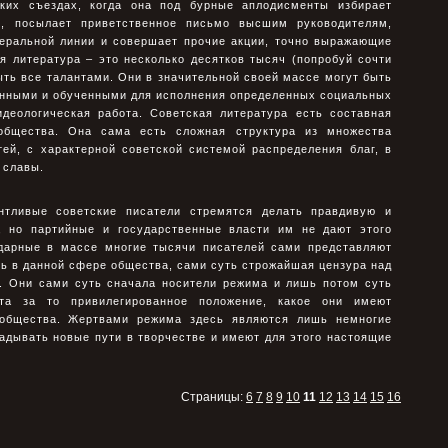
ких съездах, когда она под бурные аплодисменты избирает
, посылает приветственное письмо высшим руководителям,
неральной линии и совершает прочие акции, точно выражающие
я литература – это несколько десятков тысяч (попробуй сочти
быть все талантами. Они в значительной своей массе могут быть
анными и обученными для исполнения определенных социальных
идеологическая работа. Советская литература есть составная
 общества. Она сама есть сложная структура из множества
тей, с характерной советской системой распределения благ, в
 славы.
антливые советские писатели стремятся делать правдивую и
, но партийные и государственные власти им не дают этого
ездарные в массе многие тысячи писателей сами представляют
ь в данной сфере общества, сами суть строжайшая цензура над
. Они сами суть сначала носители режима и лишь потом суть
та за то привилегированное положение, какое они имеют
общества. Жертвами режима здесь являются лишь немногие
адывать новые пути в творчестве и имеют для этого настоящие
Страницы:
6
7
8
9
10
11
12
13
14
15
16