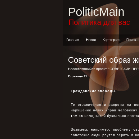
PoliticMain
Политика для вас
Главная
Новое
Картограф
Поиск
Советский образ ж
Несостоявшийся проект
/
СОВЕТСКИЙ ПЕ
Страница 11
Гражданские свободы.
Те ограничения и запреты на по
нарушение неких «прав человека»,
том смысле, какой буквально соот
Возьмем, например, проблему св
советские люди рвутся верить в бо