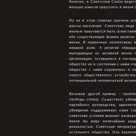
Конечно, в Советском Союзе ведет
меньше шансов преуспеть в жизни 
Но не в этом главная причина ан
массы населения. Советские люди 
жизнью приучаются быть атеистами.
ибо существующие формы религии у
жизни. В первичных коллективах 
никакой роли. К религии обращ
выпадающие из активной жизни п
организации, оставшиеся в наслед
общество не в состоянии с ними сп
общество с ними справилось и п
нового общественного устройств
потенциальной человеческой активн
Возьмем другой пример – пробле
свободы слова). Существует убежд
партийного руководства, идеоло
убеждение поддерживают сами сов
советские условия мешают разверну
явили бы миру величайшие шеде
реальностью. Советская литератур
остального общества. Она вкрапле