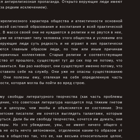
ся антирелигиозная пропаганда. Открыто верующие люди имеют
(за редким исключением).
тирелигиозного характера общества и атеистичности основной
всей системой образования и воспитания и всей практической
 В массе своей они не нуждаются в религии и не рвутся в нее,
же не отвечают типу человека этого общества и условиям его
верующие люди суть редкость и не играют в них практически
аются главным образом люди, по тем или иным причинам
ервичных коллективов. Старые религии и соответствующие
ство от прошлого, существуют тут до сих пор не потому, что
равиться. Как раз наоборот, они существуют именно потому, что
оставило себе на службу. Они уже не опасны существованию
а. Они полезны ему, отвлекая на себя определенную часть
ости, которая могла бы пойти во вред строю.
му свободы литературного творчества (как часть проблемы
ение, что советская литература находится под тяжким гнетом
гии и цензуры, чем якобы и объясняется ее состояние. Это
етские писатели: им хочется выглядеть талантами, которым
ться. Дали бы им свободу творчества, хочется им думать, они
вры. Но это убеждение, увы, не имеет ничего общего с
а не есть нечто автономное, отделенное каким-то образом от
на в общество так, что ее, как весьма относительное целое,