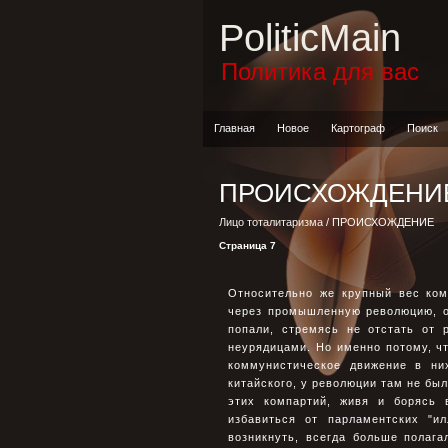
PoliticMain
Политика для вас
Главная
Новое
Картограф
Поиск
ПРОИСХОЖДЕНИ
Лицо тоталитаризма
/ ПРОИСХОЖДЕНИЕ
Страница 7
Относительно же крупный вес ком
через промышленную революцию, об
попали, стремясь не отстать от 
неурядицами. Но именно потому, ч
коммунистическое движение в них
китайского, у революции там не бы
этих компартий, живя и борясь 
избавиться от парламентских "и
возникнуть, всегда больше полаг