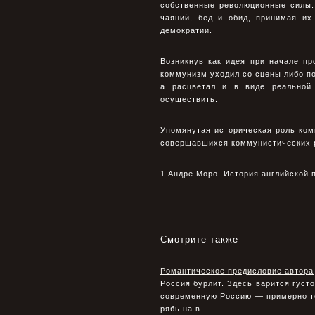
собственные революционные силы.
чаяний, бед и обид, принимая их
демократии.
Возникнув как идея при начале п
коммунизм уходил со сцены либо по
а расцветал и в виде реальной 
осуществить.
Упомянутая историческая роль ком
совершавшихся коммунистических 
1 Андре Моро. История английской п
Смотрите также
Романтическое предисловие автора
Россия бурлит. Здесь варится густ
современную Россию — примерно то
рябь на в ...