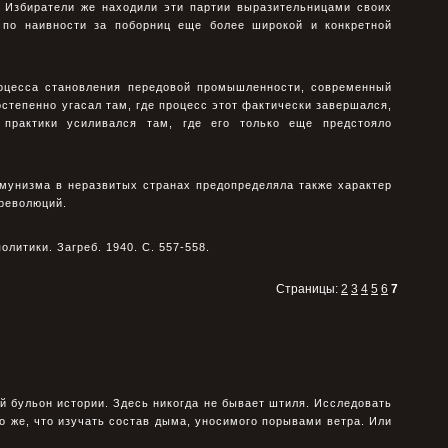
 Избиратели же находили эти партии выразительницами своих
 по наивности за поборниц еще более широкой и конкретной
роцесса становления передовой промышленности, современный
степенно угасал там, где процесс этот фактически завершался,
практики усиливался там, где его только еще предстояло
мунизма в неразвитых странах предопределяла также характер
революций.
олитики. Загреб. 1940. С. 557-558.
Страницы:
2
3
4
5
6
7
ой бульон истории. Здесь никогда не бывает штиля. Исследовать
 же, что изучать состав дыма, уносимого порывами ветра. Или