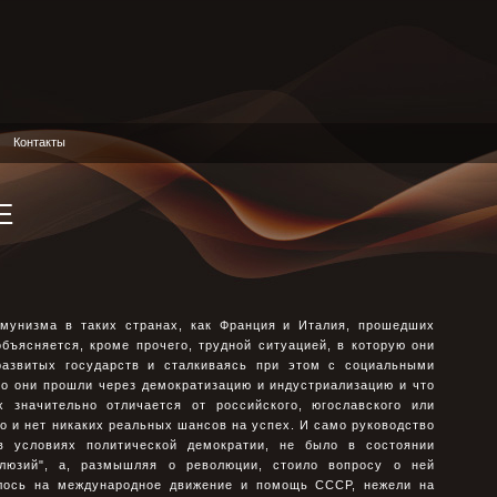
Контакты
Е
мунизма в таких странах, как Франция и Италия, прошедших
ъясняется, кроме прочего, трудной ситуацией, в которую они
развитых государств и сталкиваясь при этом с социальными
то они прошли через демократизацию и индустриализацию и что
 значительно отличается от российского, югославского или
ло и нет никаких реальных шансов на успех. И само руководство
в условиях политической демократии, не было в состоянии
ллюзий", а, размышляя о революции, стоило вопросу о ней
алось на международное движение и помощь СССР, нежели на