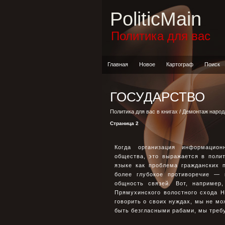
PoliticMain
Политика для вас
Главная
Новое
Картограф
Поиск
ГОСУДАРСТВО
Политика для вас в книгах
/
Демонтаж народ
Страница 2
Когда организация информацион
общества, это выражается в поли
языке как проблема гражданских 
более глубокое противоречие — 
общность связей. Вот, например
Прямухинского волостного схода Н
говорить о своих нуждах, мы не мо
быть безгласными рабами, мы требуем