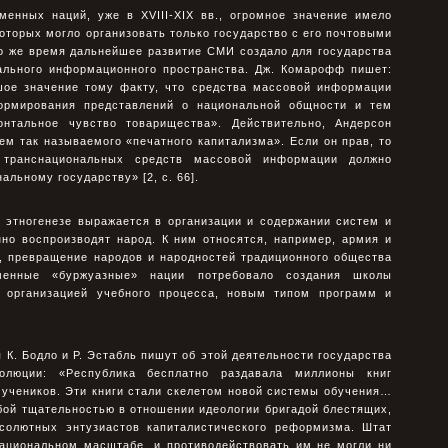
енных наций, уже в XVIII-XIX вв., огромное значение имело
которых могло организовать только государство с его почтовыми
о же время дальнейшее развитие СМИ создало для государства
нального информационного пространства. Дж. Комарофф пишет:
шое значение тому факту, что средства массовой информации
рмирования представлений о национальной общности и тем
онтальное чувство товарищества». Действительно, Андерсон
м так называемого «печатного капитализма». Если он прав, то
е транснациональных средств массовой информации должно
льному государству» [2, с. 66].
в этногенезе выражается в организации и содержании систем и
нно воспроизводят народ. К ним относятся, например, армия и
к, превращение народов и народностей традиционного общества
менные «буржуазные» нации потребовало создания школы
й организацией учебного процесса, новым типом программ и
 К. Бодло и Р. Эстабль пишут об этой деятельности государства
олюции: «Республика бесплатно раздавала миллионы книг
 учеников. Эти книги стали скелетом новой системы обучения…
бой тщательностью в отношении идеологии бригадой блестящих,
солютных энтузиастов капиталистического реформизма. Штат
национальном масштабе, и противодействовать им не могли ни