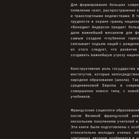
Для формирования больших соврем
появление газет, распространение 
и транспортными ведомствами. В т
трудности в охране границ нацио
«Бенедикт Андерсон придает боль
дали важнейший механизм для фо
самым создали «глубинное гориз
связывает подъем наций с рождение
из этого следует, что развити
создавать важнейшую угрозу национа
Конструктивная роль государства 
институтов, которые непосредстве
народное образование (школа). Та
средневековой Европы в совре
совершенно нового типа, с ново
учебников.
Французские социологи образования
после Великой французской рев
нескольким поколениям учителей и
Эти книги были подготовлены с осо
относительно молодых ученых, аб
элитарных авторов подбирался в 