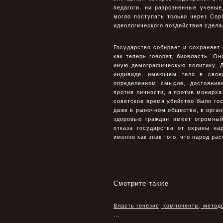
педагоги, ни разрозненные учены
могло поступать только через Со
идеологического воздействия сделал
Государство собирает и сохраняет
как теперь говорят, биовласть. О
иную демографическую политику. Д
индивиде, имеющем тело в своей
определенном смысле, достояние
против личности, а против монарха
советское время убийство было го
даже в рыночном обществе, в орган
здоровью граждан имеет огромный
отказа государства от охраны на
именно как знак того, что народ ра
Смотрите также
Власть генезис, компоненты, мето
...