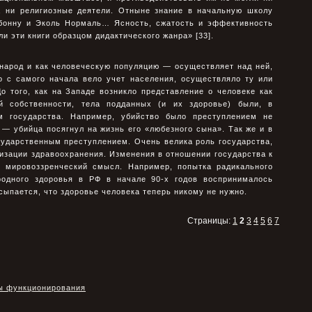
е, ни религиозные деятели. Отныне знание в начальную школу
рбонну и Эколь Нормаль… Ясность, сжатость и эффективность
и эти книги образцом дидактического жанра» [33].
 народ и как человеческую популяцию — осуществляет над ней,
но с самого начала вело учет населения, осуществляло ту или
о того, как на Западе возникло представление о человеке как
 собственности, тела подданных (и их здоровье) были, в
м государства. Например, убийство было преступлением не
 — убийца посягнул на жизнь его «любезного сына». Так же и в
сударственным преступлением. Очень велика роль государства,
изации здравоохранения. Изменения в отношении государства к
 мировоззренческий смысл. Например, попытка радикального
родного здоровья в РФ в начале 90-х годов воспринималось
ссыпается, что здоровье человека теперь никому не нужно.
Страницы:
1
2
3
4
5
6
7
ды функционирования