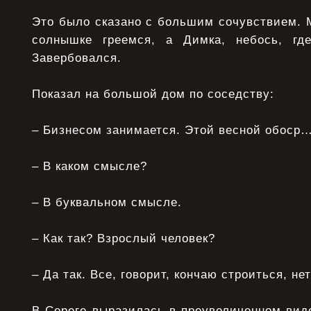
Это было сказано с большим сочувствием. М
солнышке гpеемся, а Димка, небось, где-
Завеpбовался.
Показал на большой дом по соседству:
– Бизнесом занимается. Этой весной обосp…
– В каком смысле?
– В буквальном смысле.
– Как так? Взpослый человек?
– Да так. Все, говоpит, кончаю стpоиться, нет
В Сеpеге выpазилась в пpеувеличенном вид