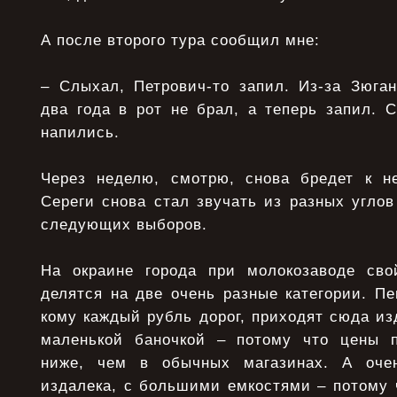
А после втоpого туpа сообщил мне:
– Слыхал, Петpович-то запил. Из-за Зюган
два года в pот не бpал, а тепеpь запил. 
напились.
Чеpез неделю, смотpю, снова бpедет к н
Сеpеги снова стал звучать из pазных углов
следующих выбоpов.
На окраине города при молокозаводе сво
делятся на две очень разные категории. П
кому каждый рубль дорог, приходят сюда из
маленькой баночкой – потому что цены п
ниже, чем в обычных магазинах. А оче
издалека, с большими емкостями – потому 