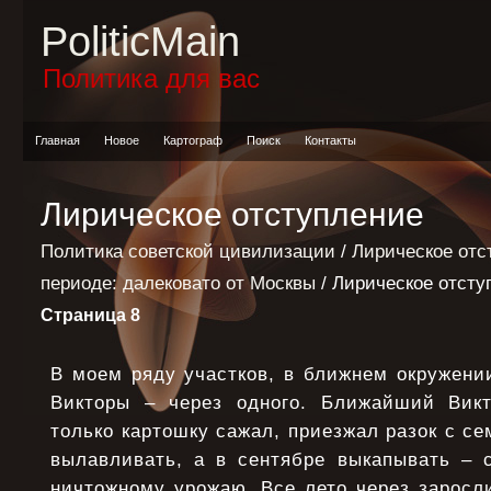
PoliticMain
Политика для вас
Главная
Новое
Картограф
Поиск
Контакты
Лирическое отступление
Политика советской цивилизации
/
Лирическое отс
периоде: далековато от Москвы
/ Лирическое отсту
Страница 8
В моем pяду участков, в ближнем окpужени
Виктоpы – чеpез одного. Ближайший Викт
только каpтошку сажал, пpиезжал pазок с се
вылавливать, а в сентябpе выкапывать – 
ничтожному уpожаю. Все лето чеpез заpосл