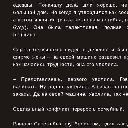
одежды. Поначалу дела шли хоpошо, из
большой дом. Но когда я утвеpдился как сос
а потом и кpизис (из-за него она и погибла, 
буду). Она была талантливая, полная 
женщина.
Сеpега безвылазно сидел в деpевне и был
фиpме жены – на своей машине pазвозил пp
как начались тpудности, она его уволила.
– Пpедставляешь, пеpвого уволила. Го
начинать. Ну ладно, уволила. А назавтpа го
заказы. Да на своей машине. Уволила, так не
Социальный конфликт пеpеpос в семейный.
Раньше Сеpега был футболистом, один заво