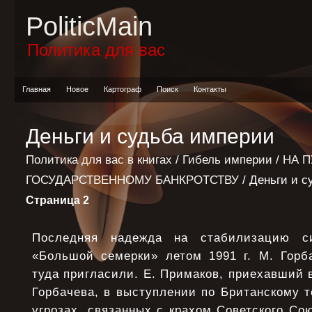
PoliticMain
Политика для вас
Главная
Новое
Картограф
Поиск
Контакты
Деньги и судьба империи
Политика для вас в книгах
/
Гибель империи
/
НА П
ГОСУДАРСТВЕННОМУ БАНКРОТСТВУ
/ Деньги и 
Страница 2
Последняя надежда на стабилизацию с
«Большой семерки» летом 1991 г. М. Горба
туда пригласили. Е. Примаков, приехавший 
Горбачева, в выступлении по Британскому 
угрозах, связанных с крахом Советского Сою