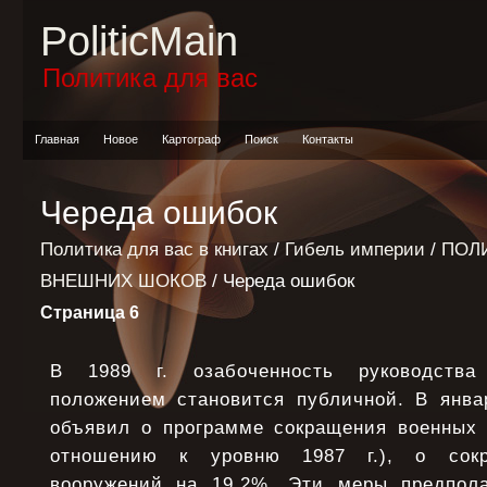
PoliticMain
Политика для вас
Главная
Новое
Картограф
Поиск
Контакты
Череда ошибок
Политика для вас в книгах
/
Гибель империи
/
ПОЛ
ВНЕШНИХ ШОКОВ
/ Череда ошибок
Страница 6
В 1989 г. озабоченность руководств
положением становится публичной. В январ
объявил о программе сокращения военных 
отношению к уровню 1987 г.), о сокр
вооружений на 19,2%. Эти меры предпола