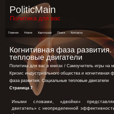
PoliticMain
Политика для вас
Главная
Новое
Картограф
Поиск
Контакты
Когнитивная фаза развития
тепловые двигатели
Политика для вас в книгах
/
Самоучитель игры на 
Кризис индустриального общества и когнитивная ф
фаза развития. Социальные тепловые двигатели
Страница 7
Иными словами, «двойки» представля
двигатель» с неопределенной эффективност