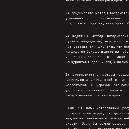
технологий постоянно расширяется,
1) юридические методы воздействи
уголовных дел против челенджеро
подписям в поддержку кандидата, об
2) медийные методы воздействия
нужных кандидатов, включение в
преподавателей и школьных учителе
кандидатов больше шансов на побед
использовании эфирного времени; р
конкурентов («двойников») с целью 
3) экономические методы возде
зависимости избирателей от их 
коллективов с угрозой экономи
удовлетворительными; оплата 
избирательным спискам и проч.).
Если бы административный рес
постсоветский период, тогда бы
тенденции: инкамбенты всегда н
власти» была бы самая дешевая 
власти» чинились бы всевозможные 