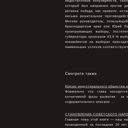
недостаточной популярности, ско
который был направлен против де
региона победа, как правило, ост
весьма решительное противодейс
Москве руководитель, пользующий
Краснодарском крае или Юрий Ло
проигрывающих выборы, постепе
губернаторы проиграли 43,9 % выб
инкамбентов на выборах приходи
наименьших успехов соответствуют
Смотрите также
Кризис индустриального общества и
Формально эта глава находится
когнитивной фазы развития за п
содержательного описани ...
СТАНОВЛЕНИЕ СОВЕТСКОГО НАР
Главная тема этой книги — наш н
проведенный за последние 20 лет