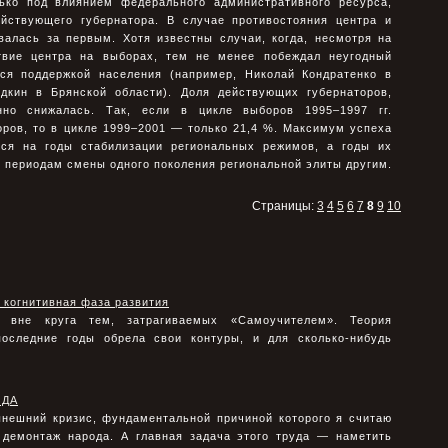
лько под влиянием федерального административного ресурса,
йствующего губернатора. В случае противостояния центра и
авалась за первым. Хотя известны случаи, когда, несмотря на
твие центра на выборах, тем не менее побеждал неугодный
ся поддержкой населения (например, Николай Кондратенко в
дкин в Брянской области). Доля действующих губернаторов,
нно снижалась. Так, если в цикле выборов 1995–1997 гг.
оров, то в цикле 1999–2001 — только 21,4 %. Максимум успеха
тся на годы стабилизации региональных режимов, а годы их
 периодам смены одного поколения региональной элиты другим.
Страницы:
3
4
5
6
7
8
9
10
 когнитивная фаза развития
 вне круга тем, затрагиваемых «Самоучителем». Теория
оследние годы обрела свои контуры, и для сколько-нибудь
ОДА
ынешний кризис, фундаментальной причиной которого я считаю
 демонтаж народа. А главная задача этого труда — наметить