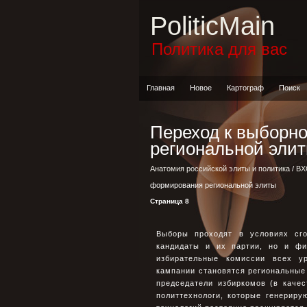
PoliticMain
Политика для вас
Главная
Новое
Картограф
Поиск
Переход к выборн
региональной эли
Анатомия российской элиты и политика
/
ВХ
формирования региональной элиты
Страница 8
Выборы проходят в условиях сго
кандидаты и их партии, но и фи
избирательные комиссии всех у
кампании становятся региональные 
председатели избиркомов (в каче
политтехнологи, которые генерир