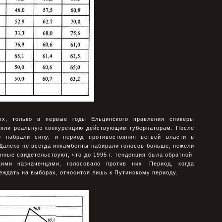
ых, только в первые годы Ельцинского правления спикеры
ляли реальную конкуренцию действующим губернаторам. После
но набрали силу, и период противостояния ветвей власти в
Далеко не всегда инкамбенты набирали голосов больше, нежели
нные свидетельствуют, что до 1995 г. тенденция была обратной:
кими назначенцами, голосовало против них. Период, когда
ждать на выборах, относится лишь к Путинскому периоду.