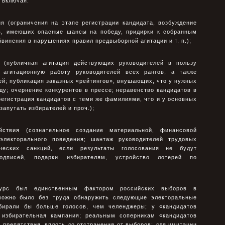
 включая:
я (ограничения на этапе регистрации кандидата, возбуждение
в, имеюших опасные шансы на победу, придирки к собранным
винения в нарушениях правил предвыборной агитации и т. п.);
 (публичная агитация действующих руководителей в пользу
 агитационную работу руководителей всех рангов, а также
й; публикация заказных «рейтингов», внушающих, что у нужных
у; очернение конкурентов в прессе; неравенство кандидатов в
егистрация кандидатов с теми же фамилиями, что и у основных
запутать избирателей и проч.);
йствия (сознательное создание материальной, финансовой
электорального поведения; шантаж руководителей трудовых
ческих санкций, если результаты голосования не будут
подписей, подарки избирателям, устройство лотерей по
урс был единственным фактором российских выборов в
 можно было без труда обнаружить следующие электоральные
абирали бы больше голосов, чем челенджеры; у «кандидатов
избирательная кампания; реальным соперникам «кандидатов
препятствия, вплоть до отстранения от выборов; для имитации