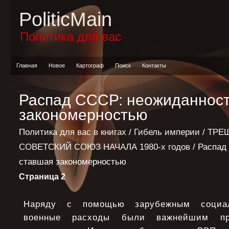
PoliticMain
Политика для вас
Главная
Новое
Картограф
Поиск
Контакты
Распад СССР: неожиданност
закономерностью
Политика для вас в книгах
/
Гибель империи
/
ТРЕ
СОВЕТСКИЙ СОЮЗ НАЧАЛА 1980-х годов
/ Распад
ставшая закономерностью
Страница 2
Наряду с помощью зарубежным социал
военные расходы были важнейшим при