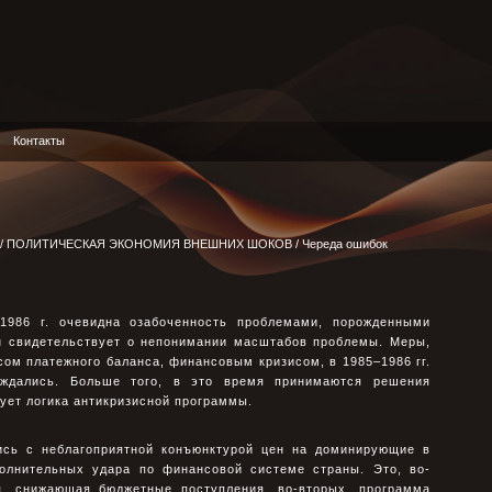
Контакты
/
ПОЛИТИЧЕСКАЯ ЭКОНОМИЯ ВНЕШНИХ ШОКОВ
/ Череда ошибок
1986 г. очевидна озабоченность проблемами, порожденными
он свидетельствует о непонимании масштабов проблемы. Меры,
ом платежного баланса, финансовым кризисом, в 1985–1986 гг.
уждались. Больше того, в это время принимаются решения
ует логика антикризисной программы.
ись с неблагоприятной конъюнктурой цен на доминирующие в
полнительных удара по финансовой системе страны. Это, во-
я, снижающая бюджетные поступления, во-вторых, программа