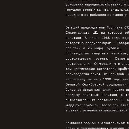
ускорения народнохозяйственного 
государственных капитальных влож
народного потребления по импорту.
Бывший председатель Госплана СС
Секретариата ЦК, на котором о
напитков. В плане 1985 года во
осторожно предупреждал: – Товар
все-таки о 25 млрд. рублей… – 
производство спиртных напитко
состоявшемся осенью, Секрет
постановления. Отмечали, что опр
тем критиковали секретарей край
производства спиртных напитков. 
наполовину, но не к 1990 году, ка
Великой Октябрьской социалисти
более активная кампания против п
продажу спиртных напитков, в т
антиалкогольных постановлений, 
млрд руб. прибыли. После принятия 
в связи с отменой антиалкогольной 
Кампания борьбы с алкоголизмом п
водки и ликероводочных изделий н