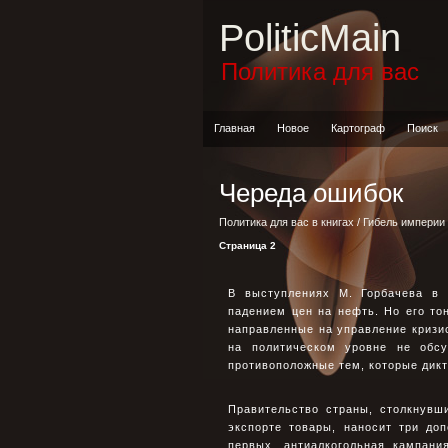
PoliticMain
Политика для вас
Главная
Новое
Картограф
Поиск
Череда ошибок
Политика для вас в книгах
/
Гибель империи
Страница 2
В выступлениях М. Горбачева в 
падением цен на нефть. Но его т
направленные на управление кризис
на политическом уровне не обс
противоположные тем, которые дикт
Правительство страны, столкнувш
экспорте товары, наносит три до
первых, антиалкогольная кампани