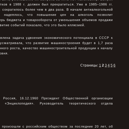
тков в 1988 г. должен был прекратиться. Уже в 1985–1986 гг.
 сократилось более чем в два раза. В начале антиалкогольной
во надеялось, что повышение цен на алкоголь позволит
ерь бюджета и товарооборота от уменьшения объемов продажи
витие событий показало, что это было иллюзией.
влена задача удвоения экономического потенциала в СССР к
дусматривала, что развитие машиностроения будет в 1,7 раза
ного роста, качество машиностроительной продукции к началу
овня.
Страницы:
1
2
3
4
5
6
оссия, 16.12.1960 Президент Общественной организации
«Энциклопедия». Руководитель теоретического отдела
е произошли с российским обществом за последние 20 лет, об