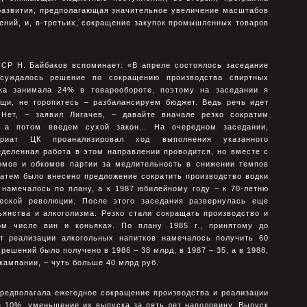
развития, предполагающая значительное увеличение масштабов
ений, и, в-третьих, сокращение закупок промышленных товаров
СР Н. Байбаков вспоминает: «В апреле состоялось заседание
бсуждалось решение по сокращению производства спиртных
дка занимала 24% в товарообороте, поэтому на заседании я
ищи, не торопитесь – разбалансируем бюджет. Ведь речь идет
Нет, – заявил Лигачев, – давайте вначале резко сократим
в, а потом введем сухой закон… На очередном заседании,
ариат ЦК проанализировал ход выполнения указанного
еделенная работа в этом направлении проводится, но вместе с
комов и обкомов партии за медлительность в снижении темпов
Затем было внесено предложение сократить производство водки
к намечалось по плану, а к 1987 юбилейному году – к 70-летню
ческой революции. После этого заседания развернулась еще
ьянства и алкоголизма. Резко стали сокращать производство и
ом числе вин и коньяка». По плану 1985 г., принятому до
от реализации алкогольных напитков намечалось получить 60
решений было получено в 1986 – 38 млрд, в 1987 – 35, а в 1988,
кампании, – чуть больше 40 млрд руб.
редполагала ежегодное сокращение производства и реализации
а 10%, уменьшение их выпуска за пять лет наполовину. Выпуск