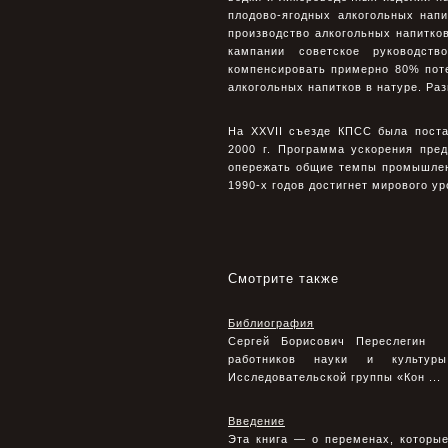
плодово-ягодных алкогольных напи
производство алкогольных напитков
кампании советское руководст
компенсировать примерно 80% пот
алкогольных напитков в натуре. Раз
На XXVII съезде КПСС была поста
2000 г. Программа ускорения пре
опережать общие темпы промышлен
1990-х годов достигнет мирового ур
Смотрите также
Библиография
Сергей Борисович Переслегин Р
работников науки и культуры 
Исследовательской группы «Кон ...
Введение
Эта книга — о переменах, которы