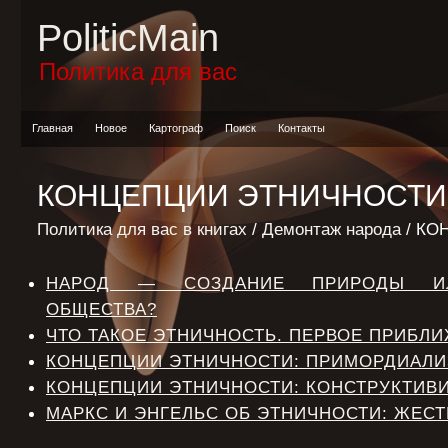
PoliticMain
Политика для вас
Главная
Новое
Картограф
Поиск
Контакты
КОНЦЕПЦИИ ЭТНИЧНОСТИ
Политика для вас в книгах
/
Демонтаж народа
/ КО
НАРОД — СОЗДАНИЕ ПРИРОДЫ ИЛ
ОБЩЕСТВА?
ЧТО ТАКОЕ ЭТНИЧНОСТЬ. ПЕРВОЕ ПРИБЛ
КОНЦЕПЦИИ ЭТНИЧНОСТИ: ПРИМОРДИАЛ
КОНЦЕПЦИИ ЭТНИЧНОСТИ: КОНСТРУКТИВ
МАРКС И ЭНГЕЛЬС ОБ ЭТНИЧНОСТИ: ЖЕС