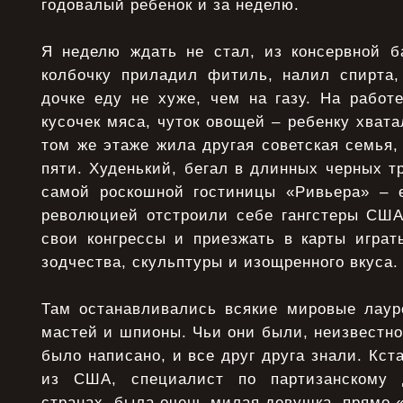
годовалый ребенок и за неделю.
Я неделю ждать не стал, из консервной ба
колбочку приладил фитиль, налил спирта
дочке еду не хуже, чем на газу. На работ
кусочек мяса, чуток овощей – ребенку хвата
том же этаже жила другая советская семья,
пяти. Худенький, бегал в длинных черных т
самой роскошной гостиницы «Ривьера» – е
революцией отстроили себе гангстеры США
свои конгрессы и приезжать в карты играт
зодчества, скульптуры и изощренного вкуса.
Там останавливались всякие мировые лаур
мастей и шпионы. Чьи они были, неизвестно,
было написано, и все друг друга знали. Кст
из США, специалист по партизанскому 
странах, была очень милая девушка, прямо «