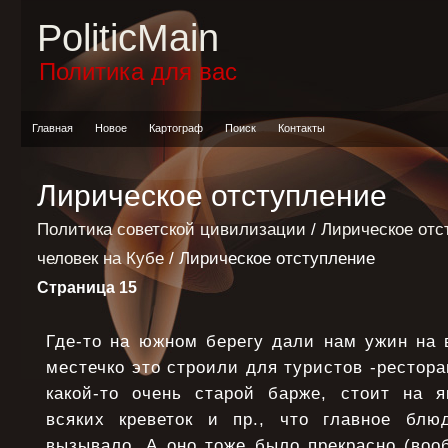
PoliticMain
Политика для вас
Главная
Новое
Картограф
Поиск
Контакты
Лирическое отступление
Политика советской цивилизации
/
Лирическое отс
человек на Кубе
/ Лирическое отступление
Страница 15
Где-то на южном берегу дали нам ужин на 
местечко это строили для туристов -рестора
какой-то очень старой барже, стоит на я
всяких креветок и пр., что главное блю
вызывало. А оно тоже было прекрасно (воо