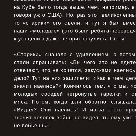
на Кубе было тогда выше, чем, например, в
говоря уж о США). Но, раз этот великолепны
то «старики» его съели, и тут я был вме
наши «молодые» (это были ребята-переводч
к угощению даже не притронулись. Сыты!
«Старики» сначала с удивлением, а потом
стали спрашивать: «Вы чего это не едит
отвечают, что не хочется, закусками наелись
дело? Тут на них зашипели: «Как в чем дел
значит наелись?» Кончилось тем, что мы, «с
молодых соседей нетронутые тарелки и с
мяса. Потом, когда шли обратно, слышал
«Видал? Они наелись! И из-за этого про
значит человек войны не видел, ты ему уже 
не вобьешь».