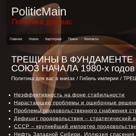
PoliticMain
Политика для вас
Главная
Новое
Картограф
Поиск
Контакты
ТРЕЩИНЫ В ФУНДАМЕНТЕ
СОЮЗ НАЧАЛА 1980-х годов
Политика для вас в книгах
/
Гибель империи
/ ТРЕ
Неэффективность на фоне стабильности
Нарастающие проблемы и ошибочные решен
Проблемы продовольственного снабжения ст
Дефицит продовольствия – стратегический 
СССР – крупнейший импортер продовольств
Нефть Западной Сибири. Иллюзия спасения