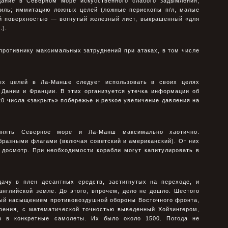
дание в Северном море искусственного слабого задымления,
иль; иммитацию ложных целей (ложные перископы п/л, малые
ой поверхностью — вогнутый железный лист, выкрашенный «для
.).
противнику максимальных затруднений при атаках, в том числе
ых целей в Ла-Манше следует использовать в своих целях
 Дании и Франции. В этих организуется утечка информации об
20 числа «закрыть» побережье и резкое увеличение давления на
лнять Северное море и Ла-Манш максимально хаотично.
бразными флагами (включая советский и американский). От них
 досмотр. При необходимости корабли могут капитулировать в
ачу в плен десантных средств, застигнутых на переходе, и
нглийской земле. До этого, впрочем, дело не дошло. Шестого
ный насыщением противовоздушной обороны Восточного фронта,
воения, с математической точностью выведенный Хойзингером,
р в конкретные самолеты. Их было около 1500. Погода не