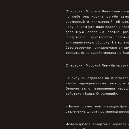
Операция «Морской Лев» была само
по себе она носила сугубо демо
временный и иллюзорный, ей мог
нарушением уже всех правил и трад
десантную операцию против раз
предстояло действовать прот
долговременную оборону. Не только
безоговорочно принадлежало англи
тоннажа была задействована на Бал
Операция «Морской Лев» была сотка
Ее рисунок строился на многосто
чтобы одновременным выходом в
Величества от выполнения насу
действие «Вальс Отражений».
«Целью совместной операции флот
отвлечение флота противника росс
Используются эскортные корабли 