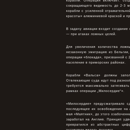
корабли. Операция включает: соз
сокращающего видимость до 2-3 м
корабли с усиленной отражательн
красоты» алюминиевой краской и пр
В задачу авиации входит создание 
— при атаках ложных целей.
Для увеличения количества ложн
незаконную эмиграцию из Бельгии,
операции «блокада», призванной с 
население в приморских районах.
Корабли «Вальса» должны запо
Отвлекающие суда идут под разноо
требуется максимально затягивать
рамках операции „Милосердие“».
«Милосердие» предусматривало сд
последующее их освобождение на а
мая «Маятник», до этого озабочен
заработал на Англию. Принцип уд
превратился из абстрактных циф
оставляла желать лучшего.