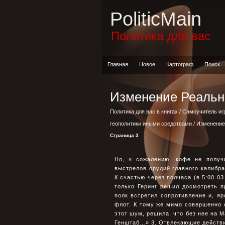
PoliticMain
Политика для вас
Главная
Новое
Картограф
Поиск
Изменение Реальн
Политика для вас в книгах
/
Самоучитель иг
геополитики иными средствами
/ Изменение
Страница 3
Но, к сожалению, кофе не получ
выстрелов орудий главного калибр
К счастью через полчаса (в 5:00 03
только Геринг решил досмотреть 
полк встретил сопротивление и, я
флот. К тому же мимо совершенно 
этот шум, решила, что без нее на М
Генштаб…» 3. Отвлекающие действи