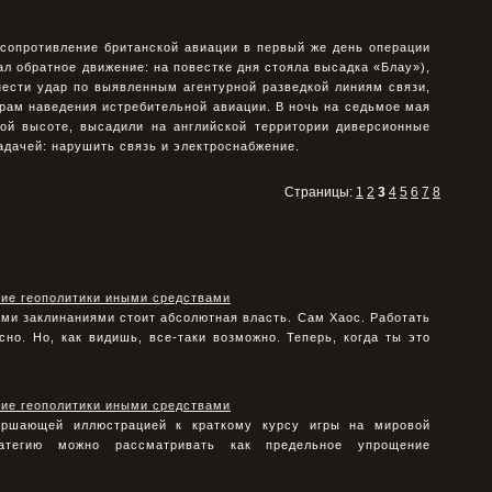
 сопротивление британской авиации в первый же день операции
ал обратное движение: на повестке дня стояла высадка «Блау»),
нести удар по выявленным агентурной разведкой линиям связи,
рам наведения истребительной авиации. В ночь на седьмое мая
лой высоте, высадили на английской территории диверсионные
адачей: нарушить связь и электроснабжение.
Страницы:
1
2
3
4
5
6
7
8
ние геополитики иными средствами
ими заклинаниями стоит абсолютная власть. Сам Хаос. Работать
но. Но, как видишь, все-таки возможно. Теперь, когда ты это
ние геополитики иными средствами
ершающей иллюстрацией к краткому курсу игры на мировой
атегию можно рассматривать как предельное упрощение