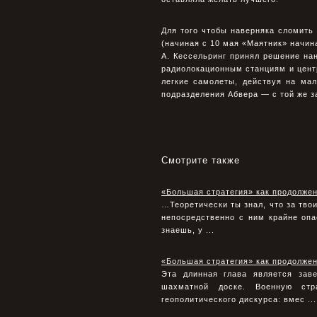
Для того чтобы наверняка сломить
(начиная с 10 мая «Маятник» начин
А. Кессельринг принял решение на
радиолокационным станциям и цент
легкие самолеты, действуя на ма
подразделения Абвера — с той же з
Смотрите также
«Большая стратегия» как продолже
…Теоретически ты знал, что за тво
непосредственно с ним крайне опас
знаешь, у ...
«Большая стратегия» как продолже
Эта длинная глава является зав
шахматной доске. Военную стр
геополитического дискурса: вмес ...