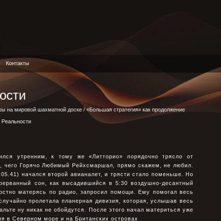
Контакты
ости
ры на мировой шахматной доске
/
«Большая стратегия» как продолжение
 Реальности
ился утренним, к тому же «Литторио» порядочно трясло от
а, чего Горячо Любимый Рейхсмаршал, прямо скажем, не любил.
 05.41) начался второй авианалет, и трясти стало поменьше. Но
прерванный сон, как высадившийся в 5:30 воздушно-десантный
ростно матерясь по радио, запросил помощи. Ему помогал весь
случайно пролетала планерная дивизия, которая, услышав весь
альте ну никак не обойдутся. После этого начал материться уже
я в Северном море и на Британских островах