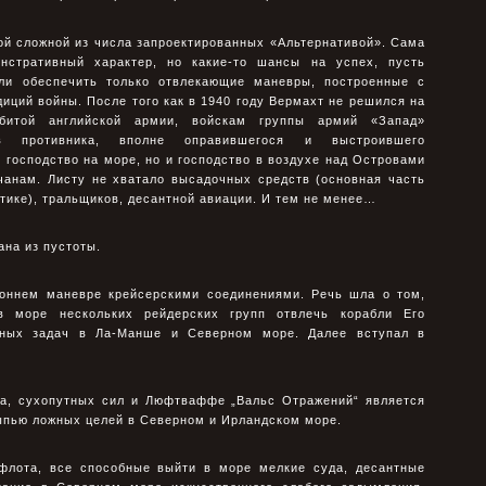
й сложной из числа запроектированных «Альтернативой». Сама
нстративный характер, но какие-то шансы на успех, пусть
ли обеспечить только отвлекающие маневры, построенные с
иций войны. После того как в 1940 году Вермахт не решился на
битой английской армии, войскам группы армий «Запад»
ив противника, вполне оправившегося и выстроившего
 господство на море, но и господство в воздухе над Островами
чанам. Листу не хватало высадочных средств (основная часть
тике), тральщиков, десантной авиации. И тем не менее…
на из пустоты.
роннем маневре крейсерскими соединениями. Речь шла о том,
 море нескольких рейдерских групп отвлечь корабли Его
щных задач в Ла-Манше и Северном море. Далее вступал в
а, сухопутных сил и Люфтваффе „Вальс Отражений“ является
ыпью ложных целей в Северном и Ирландском море.
флота, все способные выйти в море мелкие суда, десантные