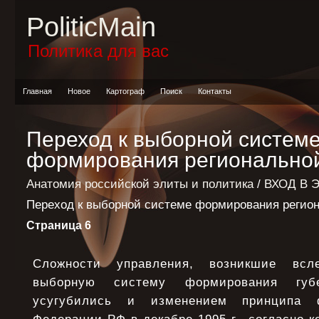
PoliticMain
Политика для вас
Главная
Новое
Картограф
Поиск
Контакты
Переход к выборной систем
формирования регионально
Анатомия российской элиты и политика
/
ВХОД В 
Переход к выборной системе формирования регио
Страница 6
Сложности управления, возникшие всл
выборную систему формирования губер
усугубились и изменением принципа 