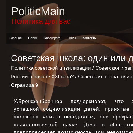
PoliticMain
Политика для вас
Главная
Новое
Картограф
Поиск
Контакты
Советская школа: один или 
Политика советской цивилизации
/
Советская и за
России в начале XXI века?
/ Советская школа: один
Страница 9
У.Бронфенбреннер подчеркивает, что
успешной социализации детей, принятые 
являются чем-то неведомым, они прекрас
психологической науке. Дело в обществ
предопределяет возможность или невозмож