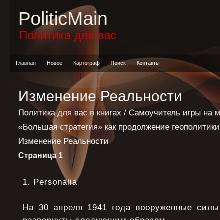
PoliticMain
Политика для вас
Главная
Новое
Картограф
Поиск
Контакты
Изменение Реальности
Политика для вас в книгах
/
Самоучитель игры на 
«Большая стратегия» как продолжение геополитик
Изменение Реальности
Страница 1
1. Personalia
На 30 апреля 1941 года вооруженные сил