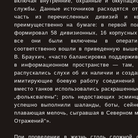
включая внутренние, охранные и оккупаци
службы. Данные источников расходятся отн
часть из перечисленных дивизий и ко
преимущественно на бумаге: в первой по
формировал 58 дивизионных, 16 корпусных
все они были включены в оператив
соответственно вошли в приведенную выше 
В. Браухич, «часто балансировка поддержив
в информационном пространстве — там, г
распускались слухи об их наличии и созд
имитирующие боевую работу соединений д
вместо танков использовались раскрашенны
„фольксвагены“; роль недостающих эсминц
успешно выполнили шаланды, боты, сейне
плавающая мелочь, сыгравшая в Северном м
Отражений“».
При проведении в жизнь столь сложной с