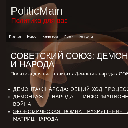
PoliticMain
Политика для вас
Главная
Новое
Картограф
Поиск
Контакты
СОВЕТСКИЙ СОЮЗ: ДЕМО
И НАРОДА
Политика для вас в книгах
/
Демонтаж народа
/ СО
ДЕМОНТАЖ НАРОДА: ОБЩИЙ ХОД ПРОЦЕС
ДЕМОНТАЖ НАРОДА: ИНФОРМАЦИОННО
ВОЙНА
ЭКОНОМИЧЕСКАЯ ВОЙНА: РАЗРУШЕНИЕ 
МАТРИЦ НАРОДА