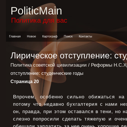
PoliticMain
Политика для вас
Главная
Новое
Картограф
Поиск
Контакты
Лирическое отступление: ст
Политика советской цивилизации
/
Реформы Н.С.Х
отступление: студенческие годы
Страница 20
Впрочем, особенно сильно обижаться на 
потому что недавно бухгалтерия с нами не
он, правда, при этом оставался в тени, но н
слезно попросили сделать тяжелую и очен
обещали заплатить за нее очень хорошие ден