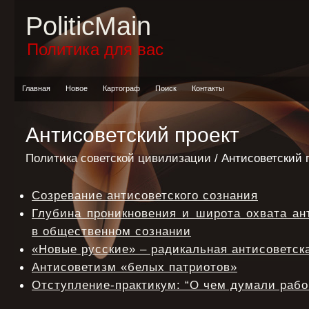
PoliticMain
Политика для вас
Главная
Новое
Картограф
Поиск
Контакты
Антисоветский проект
Политика советской цивилизации
/ Антисоветский 
Созревание антисоветского сознания
Глубина проникновения и широта охвата ан
в общественном сознании
«Новые русские» – радикальная антисоветск
Антисоветизм «белых патриотов»
Отступление-практикум: “О чем думали рабо