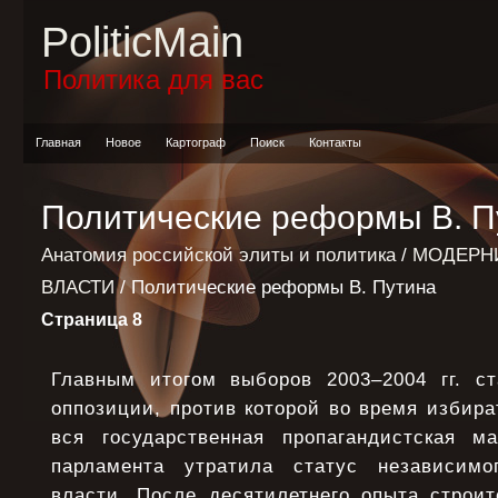
PoliticMain
Политика для вас
Главная
Новое
Картограф
Поиск
Контакты
Политические реформы В. П
Анатомия российской элиты и политика
/
МОДЕРН
ВЛАСТИ
/ Политические реформы В. Путина
Страница 8
Главным итогом выборов 2003–2004 гг. с
оппозиции, против которой во время избира
вся государственная пропагандистская м
парламента утратила статус независим
власти. После десятилетнего опыта строит