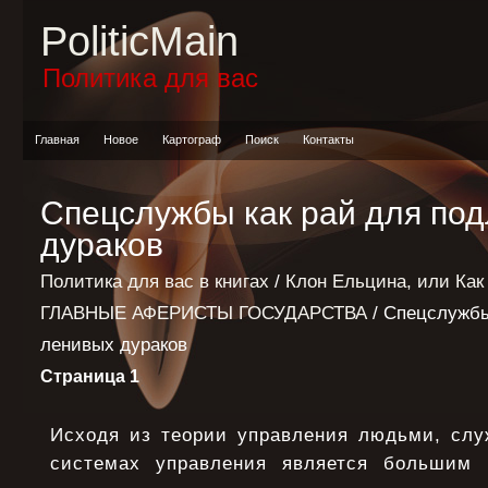
PoliticMain
Политика для вас
Главная
Новое
Картограф
Поиск
Контакты
Спецслужбы как рай для по
дураков
Политика для вас в книгах
/
Клон Ельцина, или Как
ГЛАВНЫЕ АФЕРИСТЫ ГОСУДАРСТВА
/ Спецслужбы
ленивых дураков
Страница 1
Исходя из теории управления людьми, слу
системах управления является большим