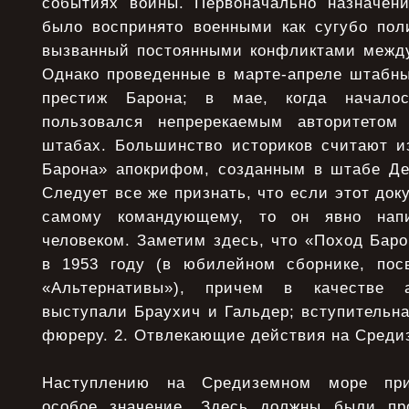
событиях войны. Первоначально назначен
было воспринято военными как сугубо пол
вызванный постоянными конфликтами межд
Однако проведенные в марте-апреле штабны
престиж Барона; в мае, когда начало
пользовался непререкаемым авторитето
штабах. Большинство историков считают и
Барона» апокрифом, созданным в штабе Де
Следует все же признать, что если этот док
самому командующему, то он явно нап
человеком. Заметим здесь, что «Поход Бар
в 1953 году (в юбилейном сборнике, пос
«Альтернативы»), причем в качестве а
выступали Браухич и Гальдер; вступительн
фюреру. 2. Отвлекающие действия на Среди
Наступлению на Средиземном море при
особое значение. Здесь должны были пр