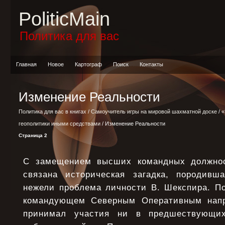
PoliticMain
Политика для вас
Главная
Новое
Картограф
Поиск
Контакты
Изменение Реальности
Политика для вас в книгах
/
Самоучитель игры на мировой шахматной доске
/
«
геополитики иными средствами
/ Изменение Реальности
Страница 2
С замещением высших командных должнос
связана историческая загадка, породивш
нежели проблема личности В. Шекспира. По
командующем Северным Оперативным напр
принимал участия ни в предшествующи