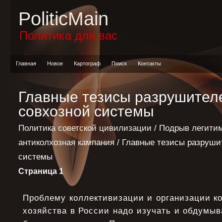
PoliticMain
Политика для вас
Главная
Новое
Картограф
Поиск
Контакты
Главные тезисы разрушителе
совхозной системы
Политика советской цивилизации
/
Подрыв легитим
антиколхозная кампания
/ Главные тезисы разруши
системы
Страница 1
Проблему коллективизации и организации ко
хозяйства в России надо изучать и обдумыва