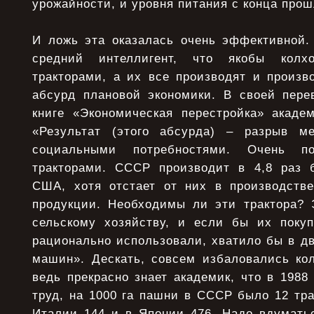
урожайности, и уровня питания с конца прош
И ложь эта оказалась очень эффективной.
средний интеллигент, что якобы колх
тракторами, а их все производят и произво
абсурд плановой экономики. В своей пере
книге «Экономическая перестройка» академ
«Результат (этого абсурда) – разрыв м
социальными потребностями. Очень п
тракторами. CCCР производит в 4,8 раз 
США, хотя отстает от них в производстве
продукции. Необходимы ли эти трактора? 
сельскому хозяйству, и если бы их поку
рационально использовали, хватило бы в д
машин». Дескать, совсем избаловались кол
ведь прекрасно знает академик, что в 1988 
труд, на 1000 га пашни в СССР было 12 тра
Италии 144 и в Японии 476. Надо вдуматьс