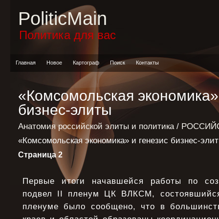
PoliticMain
Политика для вас
Главная
Новое
Картограф
Поиск
Контакты
«Комсомольская экономика» 
бизнес-элиты
Анатомия российской элиты и политика
/
РОССИЙС
«Комсомольская экономика» и генезис бизнес-эли
Страница 2
Первые итоги начавшейся работы по со
подвел II пленум ЦК ВЛКСМ, состоявшийся
пленуме было сообщено, что в большинст