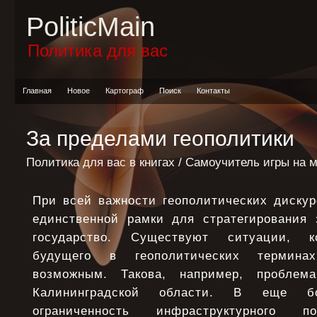
PoliticMain
Политика для вас
Главная
Новое
Картограф
Поиск
Контакты
За пределами геополитики
Политика для вас в книгах
/
Самоучитель игры на 
При всей важности геополитических дискур
единственной рамки для стратегирования 
государство. Существуют ситуации, ко
будущего в геополитических термина
возможным. Такова, например, проблем
Калининградской области. В еще б
ограниченность инфраструктурного