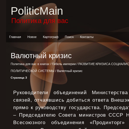
PoliticMain
Политика для вас
Главная
Новое
Картограф
Поиск
Контакты
Валютный кризис
Политика для вас в книгах
/
Гибель империи
/
РАЗВИТИЕ КРИЗИСА СОЦИАЛИ
ПОЛИТИЧЕСКОЙ СИСТЕМЫ
/ Валютный кризис
Страница 3
Руководители объединений Министерства
связей, отчаявшись добиться ответа Внешэ
прямо к руководству государства. Председ
– Председателю Совета министров СССР Н
Всесоюзного объединения «Продинторг»