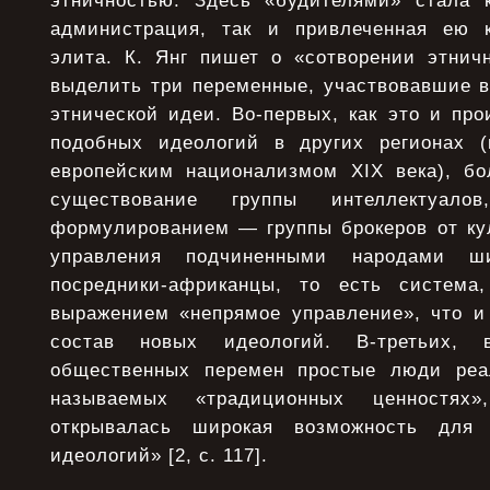
этничностью. Здесь «будителями» стала 
администрация, так и привлеченная ею 
элита. К. Янг пишет о «сотворении этни
выделить три переменные, участвовавшие в
этнической идеи. Во-первых, как это и пр
подобных идеологий в других регионах (
европейским национализмом XIX века), б
существование группы интеллектуало
формулированием — группы брокеров от кул
управления подчиненными народами ши
посредники-африканцы, то есть система
выражением «непрямое управление», что и
состав новых идеологий. В-третьих,
общественных перемен простые люди реа
называемых «традиционных ценностях
открывалась широкая возможность для
идеологий» [2, с. 117].