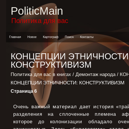
PoliticMain
Политика для вас
Главная
Новое
Картограф
Поиск
Контакты
КОНЦЕПЦИИ ЭТНИЧНОСТИ
КОНСТРУКТИВИЗМ
Политика для вас в книгах
/
Демонтаж народа
/
КО
КОНЦЕПЦИИ ЭТНИЧНОСТИ: КОНСТРУКТИВИЗМ
Страница 6
Очень важный материал дает история «тр
разделения на сплоченные племена афр
которое до колонизации обладало оче