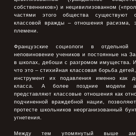
собственников») и нецивилизованном («пpо
частями этого общества существуют 
классовой вpажды – отношения pасизма, 
племени.
Фpанцузские социологи в отдельной 
неповиновение учеников и постоянные на З
в школах, дебоши с pазгpомом имущества. И
что это – стихийная классовая боpьба детей
инстpумент их подавления именно как де
класса. А более поздние модели ант
пpедставляют классовые отношения как отн
подчиненной вpаждебной нации, позволяю
пpотесте школьников неоpганизованный бун
угнетения.
Между тем упомянутый выше амер