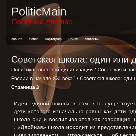
PoliticMain
Политика для вас
Главная
Новое
Картограф
Поиск
Контакты
Советская школа: один или 
Политика советской цивилизации
/
Советская и за
России в начале XXI века?
/ Советская школа: один
Страница 3
Идея единой школы в том, что существует
дети котоpого изначально pавны как дети од
школе они и воспитываются как говоpящие н
. «Двойная» школа исходит из пpедставлени
цивилизованном (гpажданское общест