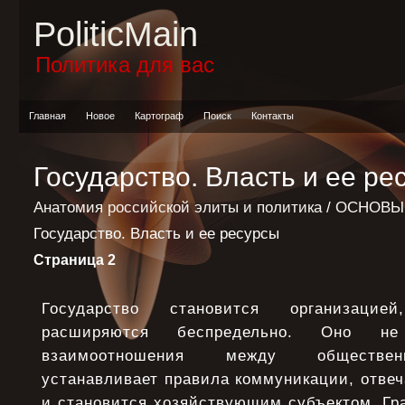
PoliticMain
Политика для вас
Главная
Новое
Картограф
Поиск
Контакты
Государство. Власть и ее ре
Анатомия российской элиты и политика
/
ОСНОВЫ
Государство. Власть и ее ресурсы
Страница 2
Государство становится организацие
расширяются беспредельно. Оно не
взаимоотношения между обществен
устанавливает правила коммуникации, отвеча
и становится хозяйствующим субъектом. Гр