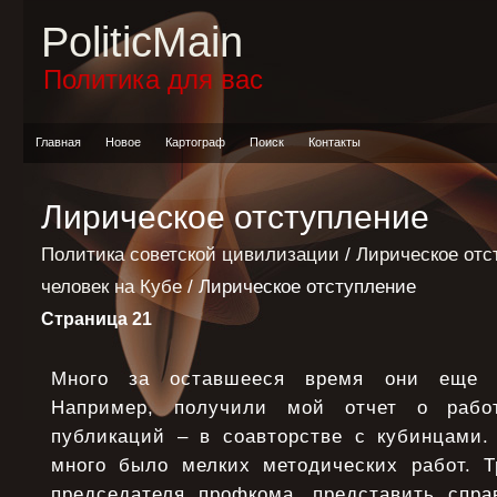
PoliticMain
Политика для вас
Главная
Новое
Картограф
Поиск
Контакты
Лирическое отступление
Политика советской цивилизации
/
Лирическое отс
человек на Кубе
/ Лирическое отступление
Страница 21
Много за оставшееся время они еще г
Например, получили мой отчет о рабо
публикаций – в соавторстве с кубинцами. 
много было мелких методических работ. Т
председателя профкома, представить справ