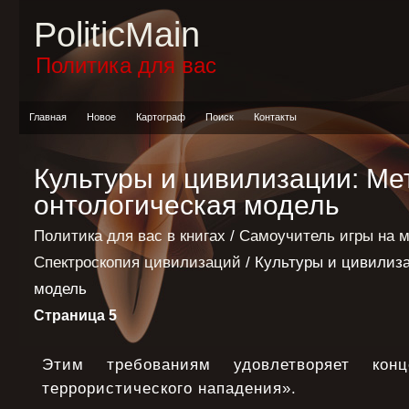
PoliticMain
Политика для вас
Главная
Новое
Картограф
Поиск
Контакты
Культуры и цивилизации: Ме
онтологическая модель
Политика для вас в книгах
/
Самоучитель игры на 
Спектроскопия цивилизаций
/ Культуры и цивилиза
модель
Страница 5
Этим требованиям удовлетворяет кон
террористического нападения».