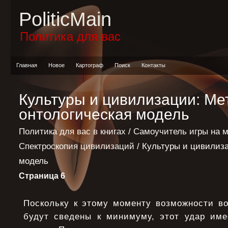
PoliticMain
Политика для вас
Главная
Новое
Картограф
Поиск
Контакты
Культуры и цивилизации: Ме
онтологическая модель
Политика для вас в книгах
/
Самоучитель игры на 
Спектроскопия цивилизаций
/ Культуры и цивилиза
модель
Страница 6
Поскольку к этому моменту возможности в
будут сведены к минимуму, этот удар им