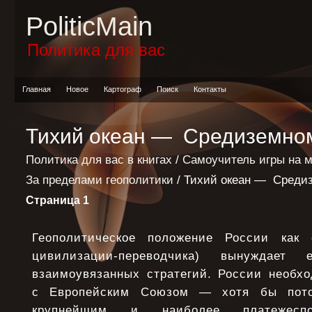
PoliticMain
Политика для вас
Главная
Новое
Картограф
Поиск
Контакты
Тихий океан — Средиземном
Политика для вас в книгах
/
Самоучитель игры на 
За пределами геополитики
/ Тихий океан — Средиз
Страница 1
Геополитическое положение России как с
цивилизации-переводчика) вынуждает
взаимоувязанных стратегий. России необх
с Европейским Союзом — хотя бы пото
крупнейшим и наиболее платежеспо