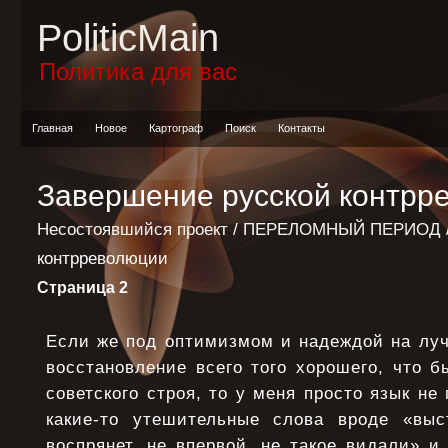
PoliticMain
Политика для вас
Главная
Новое
Картограф
Поиск
Контакты
Завершение русской контрр
Несостоявшийся проект
/
ПЕРЕЛОМНЫЙ ПЕРИОД
контрреволюции
Страница 2
Если же под оптимизмом и надеждой на лу
восстановление всего того хорошего, что б
советского строя, то у меня просто язык не
какие-то утешительные слова вроде «выс
воспрянет, не впервой, не такое видали» и 