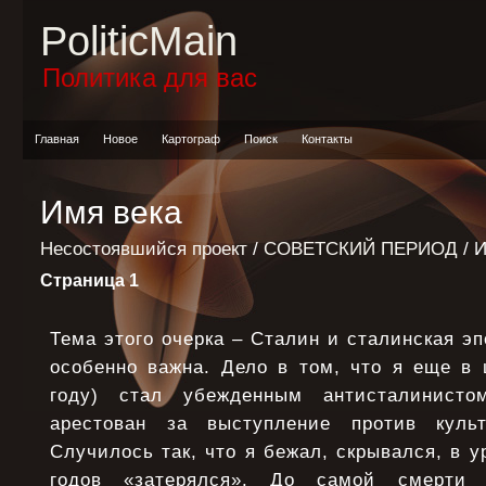
PoliticMain
Политика для вас
Главная
Новое
Картограф
Поиск
Контакты
Имя века
Несостоявшийся проект
/
СОВЕТСКИЙ ПЕРИОД
/ 
Страница 1
Тема этого очерка – Сталин и сталинская эп
особенно важна. Дело в том, что я еще в 
году) стал убежденным антисталинист
арестован за выступление против куль
Случилось так, что я бежал, скрывался, в у
годов «затерялся». До самой смерти